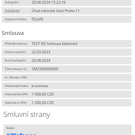
20.08.2024 15:22:16
Zveřejnění:
Úřad městské části Praha 11
Zveřejňující
:
f52af9i
Datová schránka:
Smlouva
TEST NS Smlouva blakentní
Předmět smlouvy:
22.03.2023
Datum uzavření:
20.08.2024
První zveřejnění:
SM2300000009
Číslo smlouvy / č.j.:
Ev. číslo zak. z VVZ:
krovinova
Podepisující osoba:
1 000,00 CZK
Hodnota bez DPH:
1 200,00 CZK
Hodnota vč. DPH:
Smluvní strany
Název: