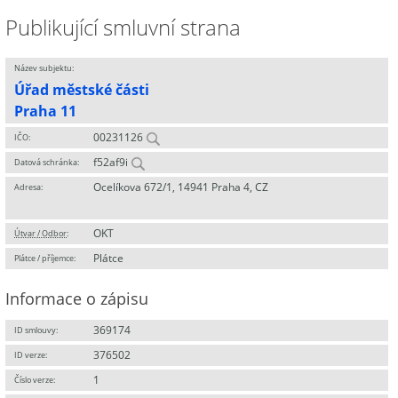
Publikující smluvní strana
Název subjektu:
Úřad městské části
Praha 11
00231126
IČO:
f52af9i
Datová schránka:
Ocelíkova 672/1, 14941 Praha 4, CZ
Adresa:
OKT
Útvar / Odbor
:
Plátce
Plátce / příjemce:
Informace o zápisu
369174
ID smlouvy:
376502
ID verze:
1
Číslo verze: