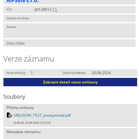
AiPSafe s.r.o.
26128012
IČO:
Datová schránka:
Adresa:
Útvar / Odbor
:
Verze záznamu
1
20.08.2024
Verze smlouvy:
Datum publikace:
Zobrazit detail verze smlouvy
Soubory
Přílohy smlouvy:
SMLOUVA_TEST_anonymized.pdf
(5.86 kB, 20.08.2024 15:22:33)
Metadata záznamu: