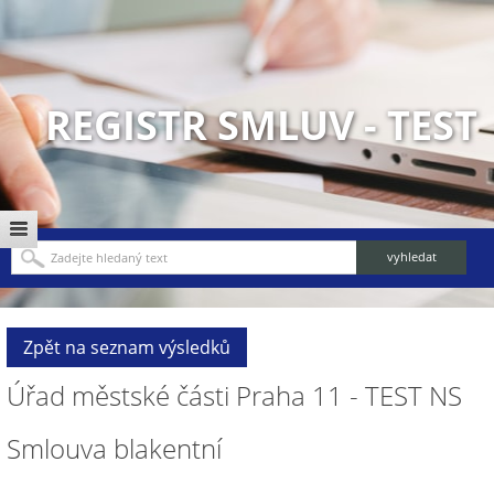
REGISTR SMLUV - TEST
Zpět na seznam výsledků
Úřad městské části Praha 11 - TEST NS
Smlouva blakentní