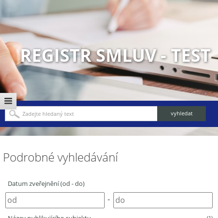
REGISTR SMLUV - TEST
Podrobné vyhledávání
Datum zveřejnění (od - do)
-
(1)