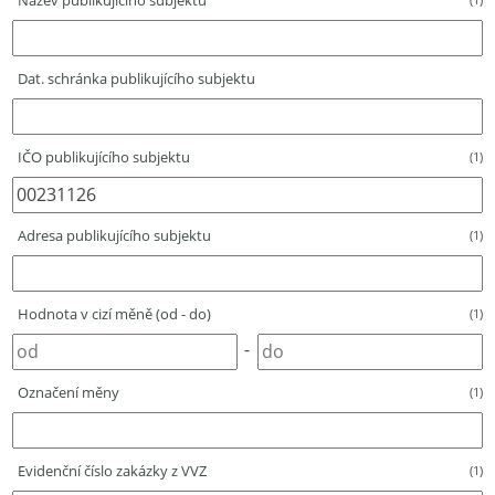
Název publikujícího subjektu
Dat. schránka publikujícího subjektu
IČO publikujícího subjektu
(1)
Adresa publikujícího subjektu
(1)
Hodnota v cizí měně (od - do)
(1)
-
Označení měny
(1)
Evidenční číslo zakázky z VVZ
(1)