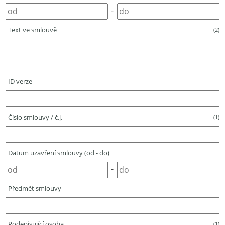
-
Text ve smlouvě
(2)
ID verze
Číslo smlouvy / č.j.
(1)
Datum uzavření smlouvy (od - do)
-
Předmět smlouvy
Podepisující osoba
(1)