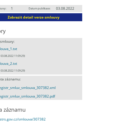
1
03.08.2022
ouvy:
Datum publikace:
Zobrazit detail verze smlouvy
ry
 smlouvy:
ouva_1.txt
, 03.08.2022 11:09:29)
ouva_2.txt
, 03.08.2022 11:09:29)
ta záznamu:
egistr_smluv_smlouva_307382.xml
egistr_smluv_smlouva_307382.pdf
a záznamu
estrs.gov.cz/smlouva/307382