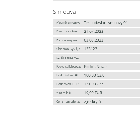
Smlouva
Test odeslání smlouvy 01
Předmět smlouvy:
21.07.2022
Datum uzavření:
03.08.2022
První zveřejnění:
123123
Číslo smlouvy / č.j.:
Ev. číslo zak. z VVZ:
Podpis Novak
Podepisující osoba:
100,00 CZK
Hodnota bez DPH:
121,00 CZK
Hodnota vč. DPH:
10,00 EUR
V cizí měně:
>je skrytá
Cena neuvedena: