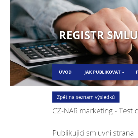
REGISTR SMLUV
ÚVOD
JAK PUBLIKOVAT
Zpět na seznam výsledků
CZ-NAR marketing - Test 
Publikující smluvní strana