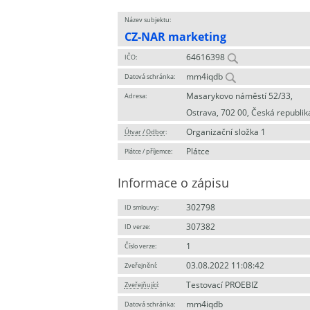
Název subjektu:
CZ-NAR marketing
64616398
IČO:
mm4iqdb
Datová schránka:
Masarykovo náměstí 52/33,
Adresa:
Ostrava, 702 00, Česká republik
Organizační složka 1
Útvar / Odbor
:
Plátce
Plátce / příjemce:
Informace o zápisu
302798
ID smlouvy:
307382
ID verze:
1
Číslo verze:
03.08.2022 11:08:42
Zveřejnění:
Testovací PROEBIZ
Zveřejňující
:
mm4iqdb
Datová schránka: