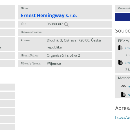
Název:
Verze sml
Ernest Hemingway s.r.o.
06080307
IČO:
Soubo
Datová schránka:
Dlouhá, 3, Ostrava, 720 00, Česká
Adresa:
Přílohy
a
republika
sml
Organizační složka 2
Útvar / Odbor
:
(7 B
sml
Příjemce
Plátce / příjemce:
(7 B
Metada
r
r
Adres
https://t