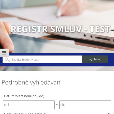
REGISTR SMLUV - TEST
Podrobné vyhledávání
Datum zveřejnění (od - do)
-
(1)