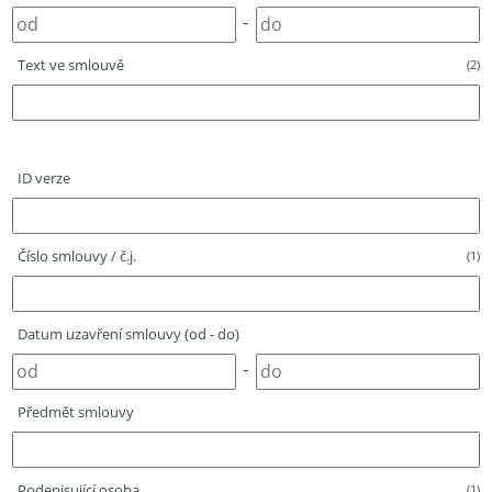
-
Text ve smlouvě
(2)
ID verze
Číslo smlouvy / č.j.
(1)
Datum uzavření smlouvy (od - do)
-
Předmět smlouvy
Podepisující osoba
(1)