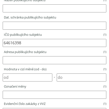
Název publikujícího subjektu
Dat. schránka publikujícího subjektu
IČO publikujícího subjektu
(1)
Adresa publikujícího subjektu
(1)
Hodnota v cizí měně (od - do)
(1)
-
Označení měny
(1)
Evidenční číslo zakázky z VVZ
(1)