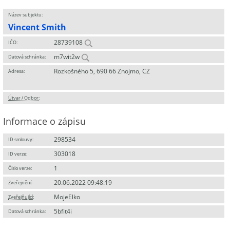
Název subjektu:
Vincent Smith
28739108
IČO:
m7wit2w
Datová schránka:
Rozkošného 5, 690 66 Znojmo, CZ
Adresa:
Útvar / Odbor
:
Informace o zápisu
298534
ID smlouvy:
303018
ID verze:
1
Číslo verze:
20.06.2022 09:48:19
Zveřejnění:
MojeElko
Zveřejňující
:
5bfit4i
Datová schránka: