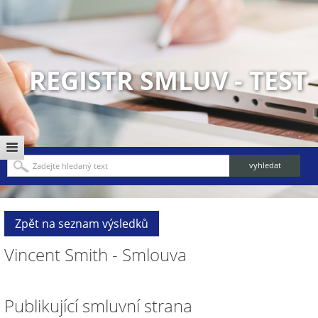
REGISTR SMLUV - TEST
Zpět na seznam výsledků
Vincent Smith - Smlouva
Publikující smluvní strana