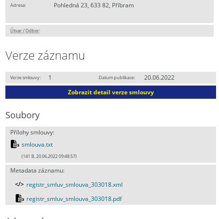
Pohledná 23, 633 82, Příbram
Adresa:
Útvar / Odbor
:
Verze záznamu
1
20.06.2022
Verze smlouvy:
Datum publikace:
Zobrazit detail verze smlouvy
Soubory
Přílohy smlouvy:
smlouva.txt
(141 B, 20.06.2022 09:48:57)
Metadata záznamu:
registr_smluv_smlouva_303018.xml
registr_smluv_smlouva_303018.pdf