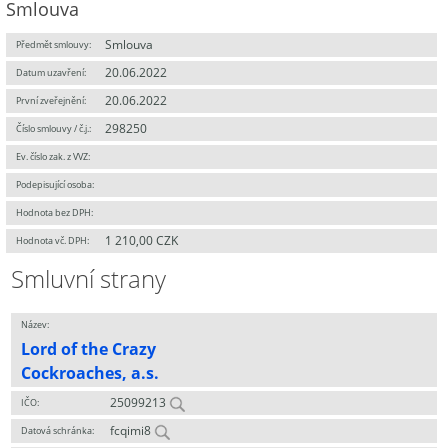
Smlouva
Smlouva
Předmět smlouvy:
20.06.2022
Datum uzavření:
20.06.2022
První zveřejnění:
298250
Číslo smlouvy / č.j.:
Ev. číslo zak. z VVZ:
Podepisující osoba:
Hodnota bez DPH:
1 210,00 CZK
Hodnota vč. DPH:
Smluvní strany
Název:
Lord of the Crazy
Cockroaches, a.s.
25099213
IČO:
fcqimi8
Datová schránka: