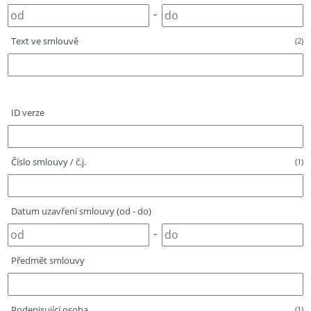
-
Text ve smlouvě
(2)
ID verze
Číslo smlouvy / č.j.
(1)
Datum uzavření smlouvy (od - do)
-
Předmět smlouvy
Podepisující osoba
(1)