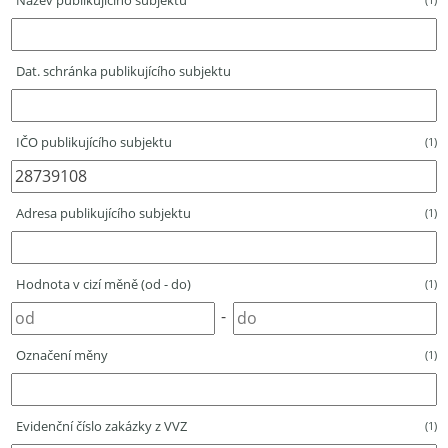
Název publikujícího subjektu
Dat. schránka publikujícího subjektu
IČO publikujícího subjektu
(1)
Adresa publikujícího subjektu
(1)
Hodnota v cizí měně (od - do)
(1)
-
Označení měny
(1)
Evidenční číslo zakázky z VVZ
(1)