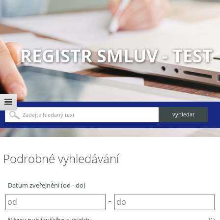
REGISTR SMLUV - TEST
Podrobné vyhledávání
Datum zveřejnění (od - do)
-
(1)