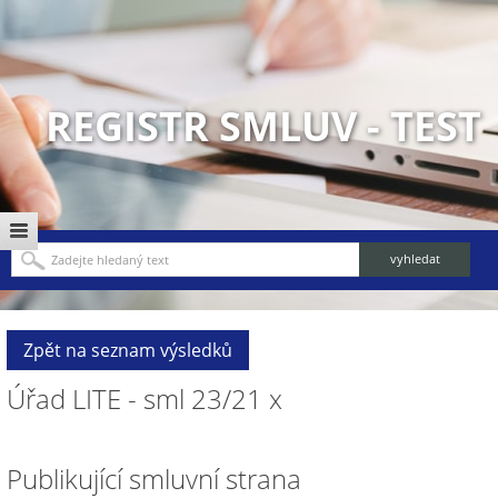
REGISTR SMLUV - TEST
Zpět na seznam výsledků
Úřad LITE - sml 23/21 x
Publikující smluvní strana