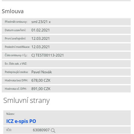
Smlouva
sml 23/21 x
Předmět smlouvy:
01.02.2021
Datum uzavření:
12.03.2021
První zveřejnění:
12.03.2021
Poslední modifikace:
CJ TEST00113-2021
Číslo smlouvy / č.j.:
Ev. číslo zak. z VVZ:
Pavel Novák
Podepisující osoba:
678,00 CZK
Hodnota bez DPH:
891,00 CZK
Hodnota vč. DPH:
Smluvní strany
Název:
ICZ e-spis PO
63080907
IČO: