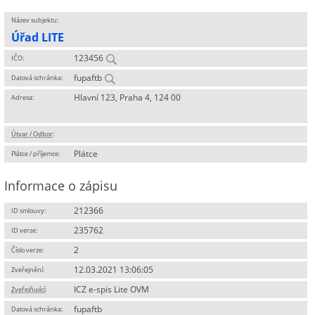
Název subjektu:
Úřad LITE
123456
IČO:
fupaftb
Datová schránka:
Hlavní 123, Praha 4, 124 00
Adresa:
Útvar / Odbor
:
Plátce
Plátce / příjemce:
Informace o zápisu
212366
ID smlouvy:
235762
ID verze:
2
Číslo verze:
12.03.2021 13:06:05
Zveřejnění:
ICZ e-spis Lite OVM
Zveřejňující
:
fupaftb
Datová schránka: