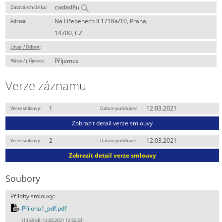
cwdad8u
Datová schránka:
Na Hřebenech II 1718a/10, Praha,
Adresa:
14700, CZ
Útvar / Odbor
:
Příjemce
Plátce / příjemce:
Verze záznamu
1
12.03.2021
Verze smlouvy:
Datum publikace:
Zobrazit detail verze smlouvy
2
12.03.2021
Verze smlouvy:
Datum publikace:
Zobrazit detail verze smlouvy
Soubory
Přílohy smlouvy:
Přiloha1_pdf.pdf
(13.69 kB, 12.03.2021 12:50:33)