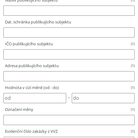
Název publikujícího subjektu
Dat. schránka publikujícího subjektu
IČO publikujícího subjektu
(1)
Adresa publikujícího subjektu
(1)
Hodnota v cizí měně (od - do)
(1)
-
Označení měny
(1)
Evidenční číslo zakázky z VVZ
(1)