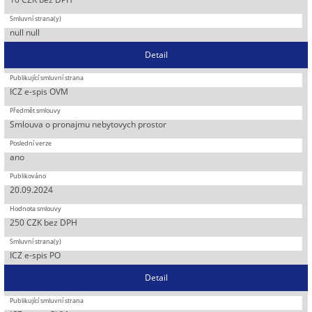
null null
Detail
ICZ e-spis OVM
Smlouva o pronajmu nebytovych prostor
ano
20.09.2024
250 CZK bez DPH
ICZ e-spis PO
Detail