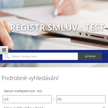
REGISTR SMLUV - TEST
Podrobné vyhledávání
Datum zveřejnění (od - do)
-
(1)