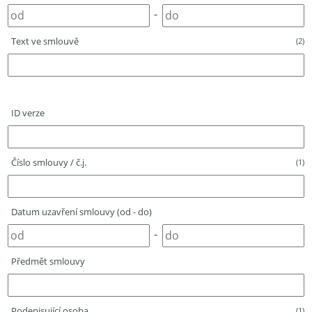
-
Text ve smlouvě
(2)
ID verze
Číslo smlouvy / č.j.
(1)
Datum uzavření smlouvy (od - do)
-
Předmět smlouvy
Podepisující osoba
(1)