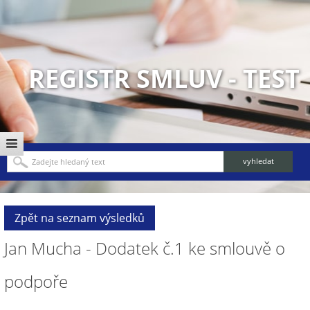
REGISTR SMLUV - TEST
Zpět na seznam výsledků
Jan Mucha - Dodatek č.1 ke smlouvě o
podpoře