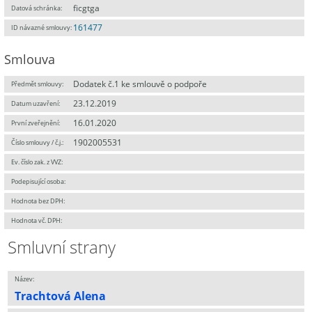
ficgtga
Datová schránka:
161477
ID návazné smlouvy:
Smlouva
Dodatek č.1 ke smlouvě o podpoře
Předmět smlouvy:
23.12.2019
Datum uzavření:
16.01.2020
První zveřejnění:
1902005531
Číslo smlouvy / č.j.:
Ev. číslo zak. z VVZ:
Podepisující osoba:
Hodnota bez DPH:
Hodnota vč. DPH:
Smluvní strany
Název:
Trachtová Alena