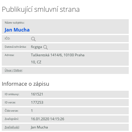
Publikující smluvní strana
Název subjektu:
Jan Mucha
IČO:
ficgtga
Datová schránka:
Taškentská 1414/6, 10100 Praha
Adresa:
10, CZ
Útvar / Odbor
:
Informace o zápisu
161521
ID smlouvy:
177253
ID verze:
1
Číslo verze:
16.01.2020 14:15:26
Zveřejnění:
Jan Mucha
Zveřejňující
: