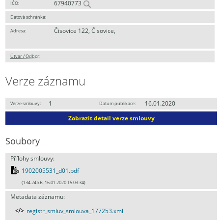
67940773
IČO:
Datová schránka:
Čisovice 122, Čisovice,
Adresa:
Útvar / Odbor
:
Verze záznamu
1
16.01.2020
Verze smlouvy:
Datum publikace:
Zobrazit detail verze smlouvy
Soubory
Přílohy smlouvy:
1902005531_d01.pdf
(134.24 kB, 16.01.2020 15:03:34)
Metadata záznamu:
registr_smluv_smlouva_177253.xml