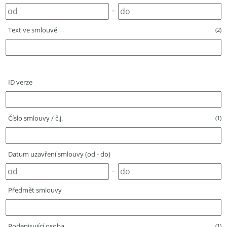
-
Text ve smlouvě
(2)
ID verze
Číslo smlouvy / č.j.
(1)
Datum uzavření smlouvy (od - do)
-
Předmět smlouvy
Podepisující osoba
(1)