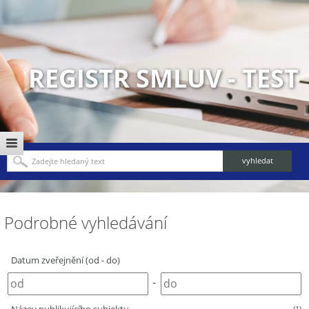
REGISTR SMLUV - TEST
Podrobné vyhledávání
Datum zveřejnění (od - do)
-
(1)