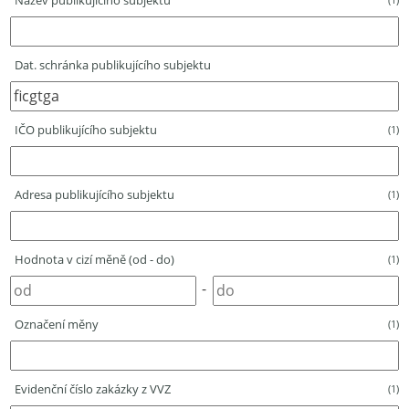
Název publikujícího subjektu
Dat. schránka publikujícího subjektu
IČO publikujícího subjektu
(1)
Adresa publikujícího subjektu
(1)
Hodnota v cizí měně (od - do)
(1)
-
Označení měny
(1)
Evidenční číslo zakázky z VVZ
(1)