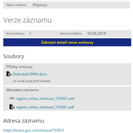
Příjemce
Plátce / příjemce:
Verze záznamu
1
03.06.2019
Verze smlouvy:
Datum publikace:
Zobrazit detail verze smlouvy
Soubory
Přílohy smlouvy:
DohodaSUPMV.docx
(91.16 kB, 03.06.2019 19:04:00)
Metadata záznamu:
registr_smluv_smlouva_153921.xml
registr_smluv_smlouva_153921.pdf
Adresa záznamu
https://testrs.gov.cz/smlouva/153921