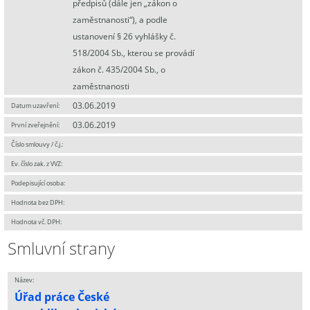
předpisů (dále jen „zákon o
zaměstnanosti“), a podle
ustanovení § 26 vyhlášky č.
518/2004 Sb., kterou se provádí
zákon č. 435/2004 Sb., o
zaměstnanosti
03.06.2019
Datum uzavření:
03.06.2019
První zveřejnění:
Číslo smlouvy / č.j.:
Ev. číslo zak. z VVZ:
Podepisující osoba:
Hodnota bez DPH:
Hodnota vč. DPH:
Smluvní strany
Název:
Úřad práce České