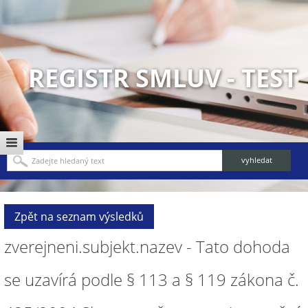
REGISTR SMLUV - TEST
Zpět na seznam výsledků
zverejneni.subjekt.nazev - Tato dohoda
se uzavírá podle § 113 a § 119 zákona č.