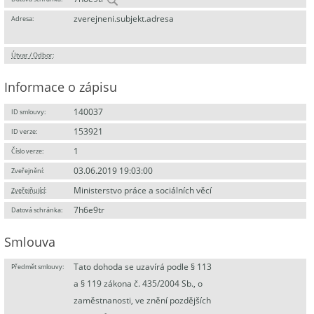
zverejneni.subjekt.adresa
Adresa:
Útvar / Odbor
:
Informace o zápisu
140037
ID smlouvy:
153921
ID verze:
1
Číslo verze:
03.06.2019 19:03:00
Zveřejnění:
Ministerstvo práce a sociálních věcí
Zveřejňující
:
7h6e9tr
Datová schránka:
Smlouva
Tato dohoda se uzavírá podle § 113
Předmět smlouvy:
a § 119 zákona č. 435/2004 Sb., o
zaměstnanosti, ve znění pozdějších