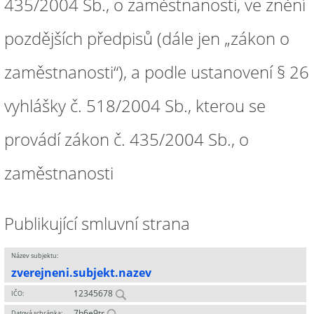
435/2004 Sb., o zaměstnanosti, ve znění
pozdějších předpisů (dále jen „zákon o
zaměstnanosti“), a podle ustanovení § 26
vyhlášky č. 518/2004 Sb., kterou se
provádí zákon č. 435/2004 Sb., o
zaměstnanosti
Publikující smluvní strana
Název subjektu:
zverejneni.subjekt.nazev
12345678
IČO:
7h6e9tr
Datová schránka: