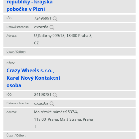
republiky - krajská
pobočka v Plzni
72496991
IČO:
qxzaz6a
Datová schránka:
U Jízdárny 999/18, 18400 Praha 8,
Adresa:
CZ
Útvar / Odbor
:
Název:
Crazy Wheels s.r.o.,
Karel Nový Kontaktní
osoba
24198781
IČO:
qxzaz6a
Datová schránka:
Maltézské náměstí 537/4,
Adresa:
118 00 Praha, Malá Strana, Praha
1
Útvar / Odbor
: