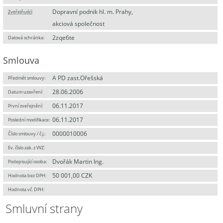
Dopravní podnik hl. m. Prahy,
Zveřejňující
:
akciová společnost
2zqe6te
Datová schránka:
Smlouva
A PD zast.Ořešská
Předmět smlouvy:
28.06.2006
Datum uzavření:
06.11.2017
První zveřejnění:
06.11.2017
Poslední modifikace:
0000010006
Číslo smlouvy / č.j.:
Ev. číslo zak. z VVZ:
Dvořák Martin Ing.
Podepisující osoba:
50 001,00 CZK
Hodnota bez DPH:
Hodnota vč. DPH:
Smluvní strany