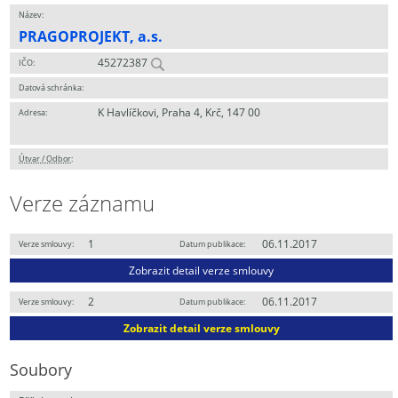
Název:
PRAGOPROJEKT, a.s.
45272387
IČO:
Datová schránka:
K Havlíčkovi, Praha 4, Krč, 147 00
Adresa:
Útvar / Odbor
:
Verze záznamu
1
06.11.2017
Verze smlouvy:
Datum publikace:
Zobrazit detail verze smlouvy
2
06.11.2017
Verze smlouvy:
Datum publikace:
Zobrazit detail verze smlouvy
Soubory