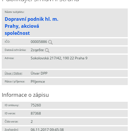
Název subjektu:
Dopravní podnik hl. m.
Prahy, akciová
společnost
00005886
IČO:
2zqe6te
Datová schránka:
Sokolovská 217/42, 190 22 Praha 9
Adresa:
Útvar DPP
Útvar / Odbor
:
Příjemce
Plátce / příjemce:
Informace o zápisu
75260
ID smlouvy:
87368
ID verze:
2
Číslo verze:
06.11.2017 09:45:38
Zveřejnění: