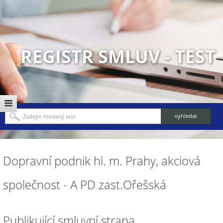
REGISTR SMLUV - TEST
Dopravní podnik hl. m. Prahy, akciová
společnost - A PD zast.Ořešská
Publikující smluvní strana