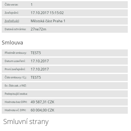
1
Číslo verze:
17.10.2017 15:15:02
Zveřejnění:
Městská část Praha 1
Zveřejňující
:
27ne72m
Datová schránka:
Smlouva
TEST5
Předmět smlouvy:
17.10.2017
Datum uzavření:
17.10.2017
První zveřejnění:
TEST5
Číslo smlouvy / č.j.:
Ev. číslo zak. z VVZ:
Podepisující osoba:
49 587,31 CZK
Hodnota bez DPH:
60 004,00 CZK
Hodnota vč. DPH:
Smluvní strany