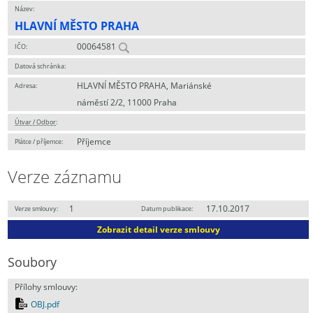
Název:
HLAVNÍ MĚSTO PRAHA
00064581
IČO:
Datová schránka:
HLAVNÍ MĚSTO PRAHA, Mariánské
Adresa:
náměstí 2/2, 11000 Praha
Útvar / Odbor
:
Příjemce
Plátce / příjemce:
Verze záznamu
1
17.10.2017
Verze smlouvy:
Datum publikace:
Zobrazit detail verze smlouvy
Soubory
Přílohy smlouvy:
OBJ.pdf