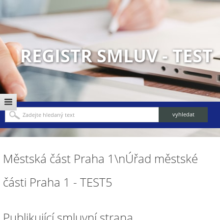
REGISTR SMLUV - TEST
Městská část Praha 1\nÚřad městské
části Praha 1 - TEST5
Publikující smluvní strana