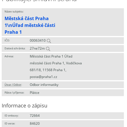
Název subjektu:
Městská část Praha
1\nÚřad městské části
Praha 1
00063410
IČO:
27ne72m
Datová schránka:
Městská část Praha 1 Úřad
Adresa:
městské části Praha 1, Vodičkova
681/18, 11568 Praha 1,
posta@praha1.cz
Odbor informatiky
Útvar / Odbor
:
Plátce
Plátce / příjemce:
Informace o zápisu
72664
ID smlouvy:
84620
ID verze: