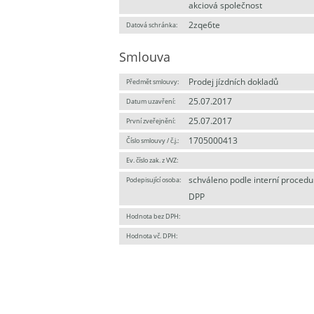
akciová společnost
2zqe6te
Datová schránka:
Smlouva
Prodej jízdních dokladů
Předmět smlouvy:
25.07.2017
Datum uzavření:
25.07.2017
První zveřejnění:
1705000413
Číslo smlouvy / č.j.:
Ev. číslo zak. z VVZ:
schváleno podle interní procedu
Podepisující osoba:
DPP
Hodnota bez DPH:
Hodnota vč. DPH: