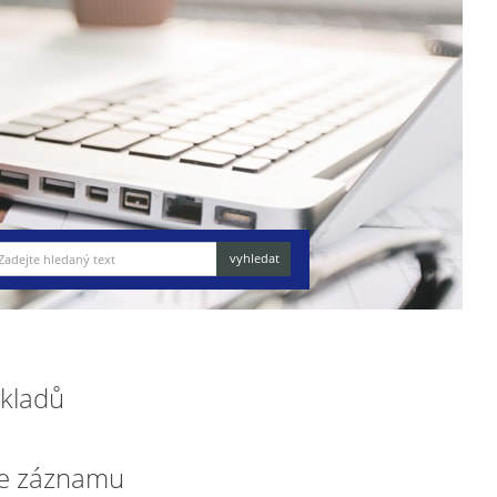
okladů
e záznamu