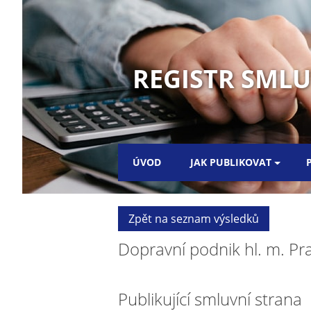
REGISTR SMLUV
ÚVOD
JAK PUBLIKOVAT
Zpět na seznam výsledků
Dopravní podnik hl. m. Pra
Publikující smluvní strana