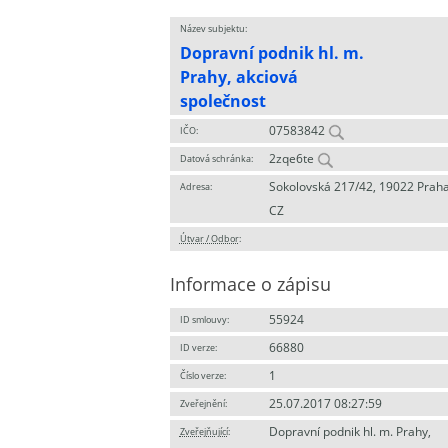
Název subjektu:
Dopravní podnik hl. m.
Prahy, akciová
společnost
07583842
IČO:
2zqe6te
Datová schránka:
Sokolovská 217/42, 19022 Praha
Adresa:
CZ
Útvar / Odbor
:
Informace o zápisu
55924
ID smlouvy:
66880
ID verze:
1
Číslo verze:
25.07.2017 08:27:59
Zveřejnění:
Dopravní podnik hl. m. Prahy,
Zveřejňující
: