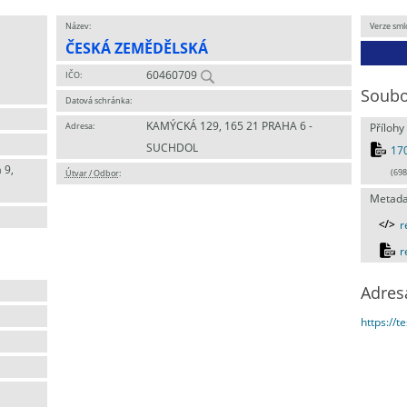
Název:
Verze sml
ČESKÁ ZEMĚDĚLSKÁ
60460709
IČO:
Soubo
Datová schránka:
KAMÝCKÁ 129, 165 21 PRAHA 6 -
Adresa:
Přílohy
SUCHDOL
17
 9,
Útvar / Odbor
:
(698
Metada
r
r
Adres
https://t