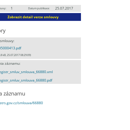
1
25.07.2017
ouvy:
Datum publikace:
Zobrazit detail verze smlouvy
ry
 smlouvy:
05000413.pdf
.8 kB, 25.07.2017 08:29:09)
ta záznamu:
egistr_smluv_smlouva_66880.xml
egistr_smluv_smlouva_66880.pdf
a záznamu
estrs.gov.cz/smlouva/66880