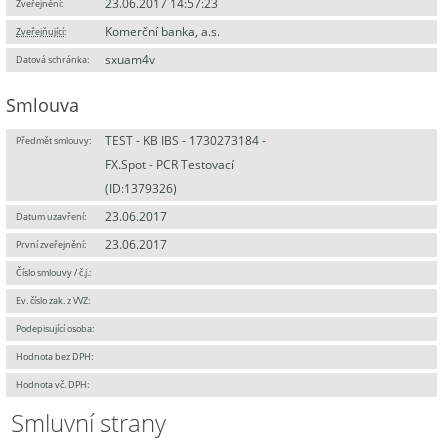
23.06.2017 14:57:23
Zveřejnění:
Komerční banka, a.s.
Zveřejňující
:
sxuam4v
Datová schránka:
Smlouva
TEST - KB IBS - 1730273184 -
Předmět smlouvy:
FX.Spot - PCR Testovací
(ID:1379326)
23.06.2017
Datum uzavření:
23.06.2017
První zveřejnění:
Číslo smlouvy / č.j.:
Ev. číslo zak. z VVZ:
Podepisující osoba:
Hodnota bez DPH:
Hodnota vč. DPH:
Smluvní strany