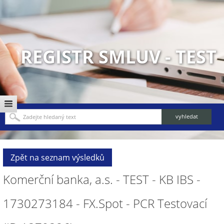
REGISTR SMLUV - TEST
Zpět na seznam výsledků
Komerční banka, a.s. - TEST - KB IBS -
1730273184 - FX.Spot - PCR Testovací