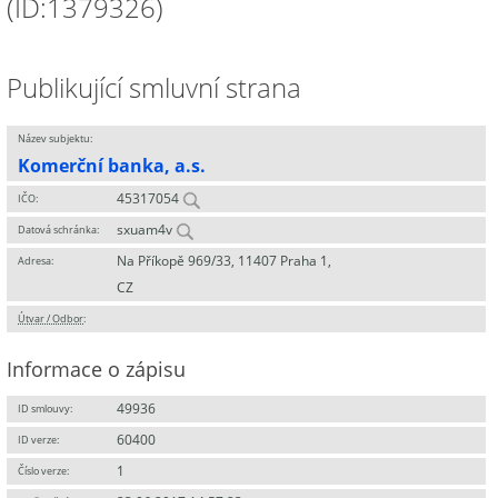
(ID:1379326)
Publikující smluvní strana
Název subjektu:
Komerční banka, a.s.
45317054
IČO:
sxuam4v
Datová schránka:
Na Příkopě 969/33, 11407 Praha 1,
Adresa:
CZ
Útvar / Odbor
:
Informace o zápisu
49936
ID smlouvy:
60400
ID verze:
1
Číslo verze: