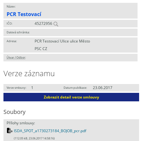
Název:
PCR Testovací
45272956
IČO:
Datová schránka:
PCR Testovací Ulice ulice Město
Adresa:
PSC CZ
Útvar / Odbor
:
Verze záznamu
1
23.06.2017
Verze smlouvy:
Datum publikace:
Zobrazit detail verze smlouvy
Soubory
Přílohy smlouvy:
ISDA_SPOT_a1730273184_BOJOB_pcr.pdf
(112.05 kB, 23.06.2017 14:58:16)