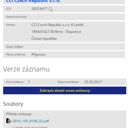
CCI Czech Republic s.r.o.
28353617
IČO:
Datová schránka:
CCI Czech Republic s.r.o. K Letišti
Adresa:
1804/3 627 00 Brno - Šlapanice
Česká republika
Útvar / Odbor
:
Příjemce
Plátce / příjemce:
Verze záznamu
1
25.05.2017
Verze smlouvy:
Datum publikace:
Zobrazit detail verze smlouvy
Soubory
Přílohy smlouvy:
2016_199_8198_02.pdf