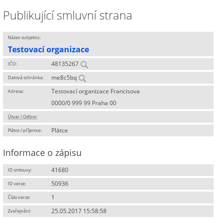
Publikující smluvní strana
Název subjektu:
Testovací organizace
48135267
IČO:
me8c5bq
Datová schránka:
Testovací organizace Francisova
Adresa:
0000/0 999 99 Praha 00
Útvar / Odbor
:
Plátce
Plátce / příjemce:
Informace o zápisu
41680
ID smlouvy:
50936
ID verze:
1
Číslo verze:
25.05.2017 15:58:58
Zveřejnění: