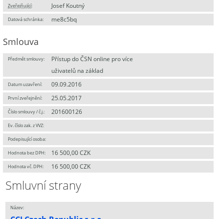
Josef Koutný
Zveřejňující
:
me8c5bq
Datová schránka:
Smlouva
Přístup do ČSN online pro více
Předmět smlouvy:
uživatelů na základ
09.09.2016
Datum uzavření:
25.05.2017
První zveřejnění:
201600126
Číslo smlouvy / č.j.:
Ev. číslo zak. z VVZ:
Podepisující osoba:
16 500,00 CZK
Hodnota bez DPH:
16 500,00 CZK
Hodnota vč. DPH:
Smluvní strany
Název: