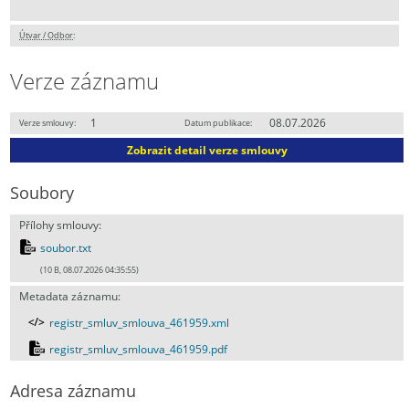
Útvar / Odbor
:
Verze záznamu
1
08.07.2026
Verze smlouvy:
Datum publikace:
Zobrazit detail verze smlouvy
Soubory
Přílohy smlouvy:
soubor.txt
(10 B, 08.07.2026 04:35:55)
Metadata záznamu:
registr_smluv_smlouva_461959.xml
registr_smluv_smlouva_461959.pdf
Adresa záznamu