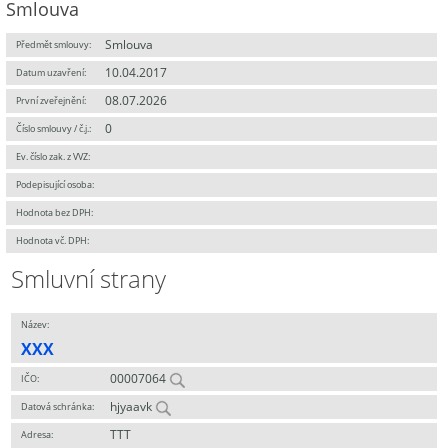
Smlouva
Smlouva
Předmět smlouvy:
10.04.2017
Datum uzavření:
08.07.2026
První zveřejnění:
0
Číslo smlouvy / č.j.:
Ev. číslo zak. z VVZ:
Podepisující osoba:
Hodnota bez DPH:
Hodnota vč. DPH:
Smluvní strany
Název:
XXX
00007064
IČO:
hjyaavk
Datová schránka:
TTT
Adresa: