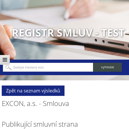
REGISTR SMLUV - TEST
Zpět na seznam výsledků
EXCON, a.s. - Smlouva
Publikující smluvní strana