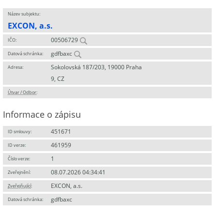
Název subjektu:
EXCON, a.s.
00506729
IČO:
gdfbaxc
Datová schránka:
Sokolovská 187/203, 19000 Praha
Adresa:
9, CZ
Útvar / Odbor
:
Informace o zápisu
451671
ID smlouvy:
461959
ID verze:
1
Číslo verze:
08.07.2026 04:34:41
Zveřejnění:
EXCON, a.s.
Zveřejňující
:
gdfbaxc
Datová schránka: