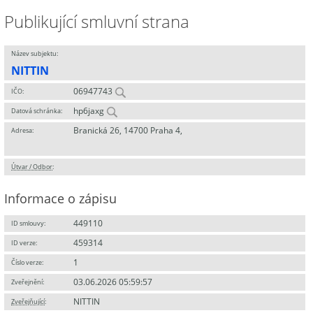
Publikující smluvní strana
Název subjektu:
NITTIN
06947743
IČO:
hp6jaxg
Datová schránka:
Branická 26, 14700 Praha 4,
Adresa:
Útvar / Odbor
:
Informace o zápisu
449110
ID smlouvy:
459314
ID verze:
1
Číslo verze:
03.06.2026 05:59:57
Zveřejnění:
NITTIN
Zveřejňující
: