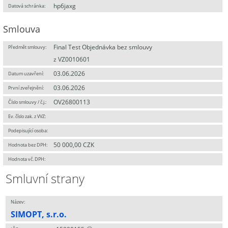
hp6jaxg
Datová schránka:
Smlouva
Final Test Objednávka bez smlouvy
Předmět smlouvy:
z VZ0010601
03.06.2026
Datum uzavření:
03.06.2026
První zveřejnění:
OV26800113
Číslo smlouvy / č.j.:
Ev. číslo zak. z VVZ:
Podepisující osoba:
50 000,00 CZK
Hodnota bez DPH:
Hodnota vč. DPH:
Smluvní strany
Název:
SIMOPT, s.r.o.