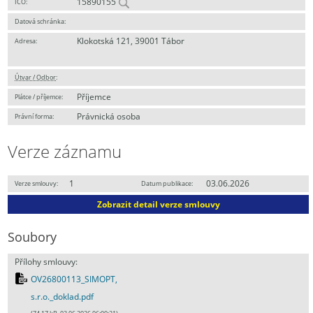
15890155
IČO:
Datová schránka:
Klokotská 121, 39001 Tábor
Adresa:
Útvar / Odbor
:
Příjemce
Plátce / příjemce:
Právnická osoba
Právní forma:
Verze záznamu
1
03.06.2026
Verze smlouvy:
Datum publikace:
Zobrazit detail verze smlouvy
Soubory
Přílohy smlouvy:
OV26800113_SIMOPT,
s.r.o._doklad.pdf