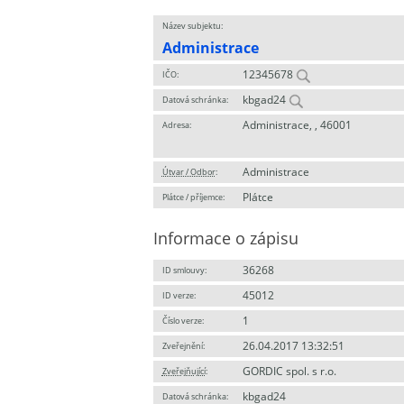
Název subjektu:
Administrace
12345678
IČO:
kbgad24
Datová schránka:
Administrace, , 46001
Adresa:
Administrace
Útvar / Odbor
:
Plátce
Plátce / příjemce:
Informace o zápisu
36268
ID smlouvy:
45012
ID verze:
1
Číslo verze:
26.04.2017 13:32:51
Zveřejnění:
GORDIC spol. s r.o.
Zveřejňující
:
kbgad24
Datová schránka: