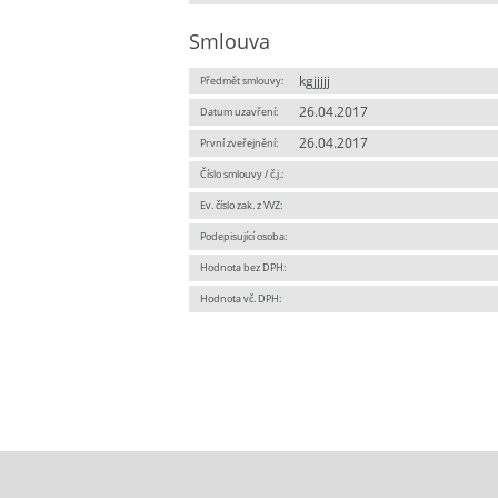
Smlouva
kgjjjjj
Předmět smlouvy:
26.04.2017
Datum uzavření:
26.04.2017
První zveřejnění:
Číslo smlouvy / č.j.:
Ev. číslo zak. z VVZ:
Podepisující osoba:
Hodnota bez DPH:
Hodnota vč. DPH: