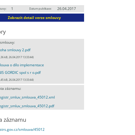
1
26.04.2017
ouvy:
Datum publikace:
Zobrazit detail verze smlouvy
ry
 smlouvy:
loha smlouvy 2.pdf
.36 kB, 26.04.2017 13:33:44)
ouva o dílo implementace
IS GORDIC spol s r o.pdf
.45 kB, 26.04.2017 13:33:44)
ta záznamu:
egistr_smluv_smlouva_45012.xml
egistr_smluv_smlouva_45012.pdf
a záznamu
estrs.gov.cz/smlouva/45012