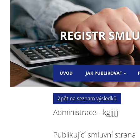
REGISTR SMLUV
ÚVOD
JAK PUBLIKOVAT
Zpět na seznam výsledků
Administrace - kgjjjjj
Publikující smluvní strana