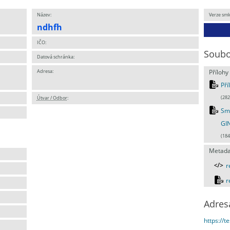
Název:
Verze sml
ndhfh
IČO:
Soubo
Datová schránka:
Adresa:
Přílohy
Pří
Útvar / Odbor
:
(282
Sml
GIN
(184
Metada
r
r
Adres
https://t