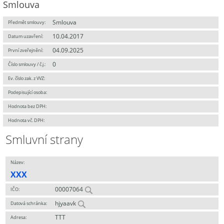
Smlouva
Smlouva
Předmět smlouvy:
10.04.2017
Datum uzavření:
04.09.2025
První zveřejnění:
0
Číslo smlouvy / č.j.:
Ev. číslo zak. z VVZ:
Podepisující osoba:
Hodnota bez DPH:
Hodnota vč. DPH:
Smluvní strany
Název:
XXX
00007064
IČO:
hjyaavk
Datová schránka:
TTT
Adresa: