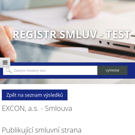
REGISTR SMLUV - TEST
Zpět na seznam výsledků
EXCON, a.s. - Smlouva
Publikující smluvní strana