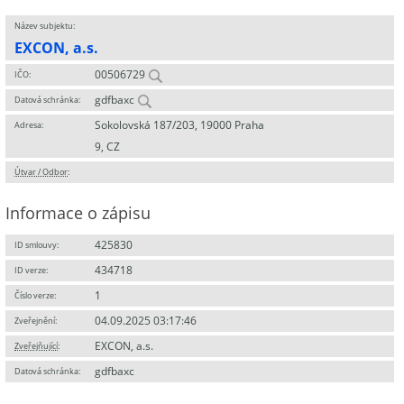
Název subjektu:
EXCON, a.s.
00506729
IČO:
gdfbaxc
Datová schránka:
Sokolovská 187/203, 19000 Praha
Adresa:
9, CZ
Útvar / Odbor
:
Informace o zápisu
425830
ID smlouvy:
434718
ID verze:
1
Číslo verze:
04.09.2025 03:17:46
Zveřejnění:
EXCON, a.s.
Zveřejňující
:
gdfbaxc
Datová schránka: