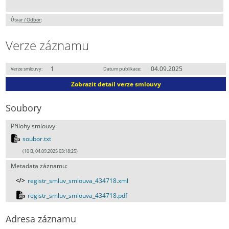
Útvar / Odbor
:
Verze záznamu
1
04.09.2025
Verze smlouvy:
Datum publikace:
Zobrazit detail verze smlouvy
Soubory
Přílohy smlouvy:
soubor.txt
(10 B, 04.09.2025 03:18:25)
Metadata záznamu:
registr_smluv_smlouva_434718.xml
registr_smluv_smlouva_434718.pdf
Adresa záznamu