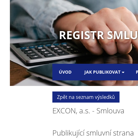
REGISTR SMLUV
ÚVOD
JAK PUBLIKOVAT
Zpět na seznam výsledků
EXCON, a.s. - Smlouva
Publikující smluvní strana