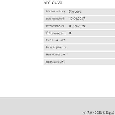
Smlouva
Smlouva
Předmět smlouvy:
10.04.2017
Datum uzavření:
03.09.2025
První zveřejnění:
0
Číslo smlouvy / č.j.:
Ev. číslo zak. z VVZ:
Podepisující osoba:
Hodnota bez DPH:
Hodnota vč. DPH:
v1.7.0 • 2023 © Digit