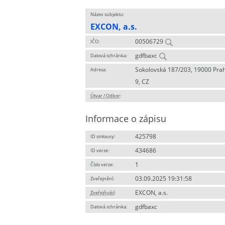
Název subjektu:
EXCON, a.s.
00506729
IČO:
gdfbaxc
Datová schránka:
Sokolovská 187/203, 19000 Pra
Adresa:
9, CZ
Útvar / Odbor
:
Informace o zápisu
425798
ID smlouvy:
434686
ID verze:
1
Číslo verze:
03.09.2025 19:31:58
Zveřejnění:
EXCON, a.s.
Zveřejňující
:
gdfbaxc
Datová schránka: