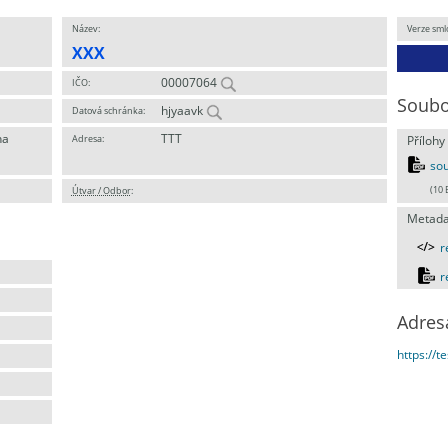
Název:
Verze sml
XXX
00007064
IČO:
Soubo
hjyaavk
Datová schránka:
ha
TTT
Adresa:
Přílohy
sou
Útvar / Odbor
:
(10 
Metada
r
r
Adres
https://t