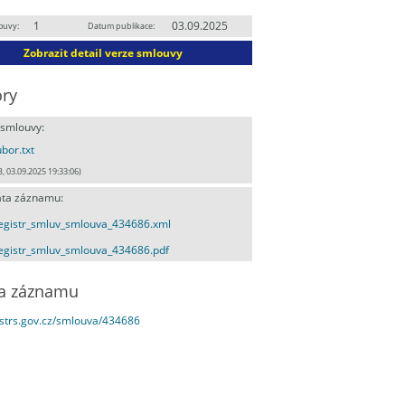
1
03.09.2025
ouvy:
Datum publikace:
Zobrazit detail verze smlouvy
ry
 smlouvy:
bor.txt
B, 03.09.2025 19:33:06)
ta záznamu:
egistr_smluv_smlouva_434686.xml
egistr_smluv_smlouva_434686.pdf
a záznamu
estrs.gov.cz/smlouva/434686