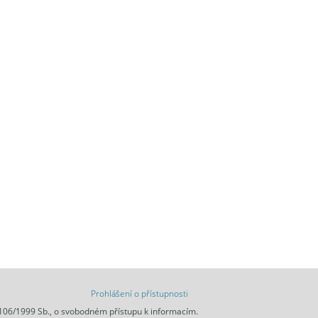
Prohlášení o přístupnosti
 106/1999 Sb., o svobodném přístupu k informacím.