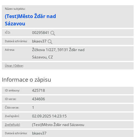
Název subjektu:
(Test)Město Žďár nad
Sázavou
00295841
IČO:
bkaev37
Datová schránka:
Žižkova 1/227, 59131 Žďár nad
Adresa:
Sázavou, CZ
Útvar / Odbor
:
Informace o zápisu
425718
ID smlouvy:
434606
ID verze:
1
Číslo verze:
02.09.2025 14:23:15
Zveřejnění:
(Test)Město Žďár nad Sázavou
Zveřejňující
:
bkaev37
Datová schránka: