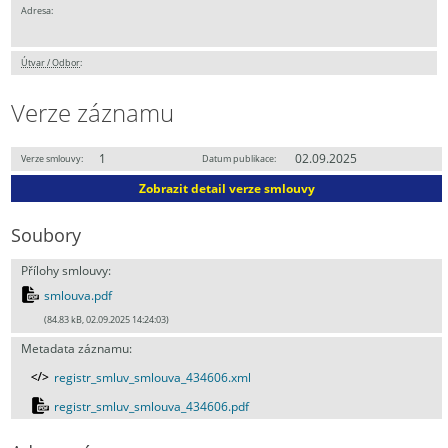
Adresa:
Útvar / Odbor
:
Verze záznamu
1
02.09.2025
Verze smlouvy:
Datum publikace:
Zobrazit detail verze smlouvy
Soubory
Přílohy smlouvy:
smlouva.pdf
(84.83 kB, 02.09.2025 14:24:03)
Metadata záznamu:
registr_smluv_smlouva_434606.xml
registr_smluv_smlouva_434606.pdf