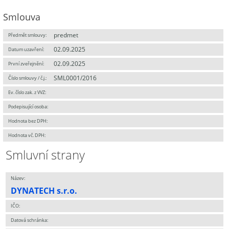
Smlouva
predmet
Předmět smlouvy:
02.09.2025
Datum uzavření:
02.09.2025
První zveřejnění:
SML0001/2016
Číslo smlouvy / č.j.:
Ev. číslo zak. z VVZ:
Podepisující osoba:
Hodnota bez DPH:
Hodnota vč. DPH:
Smluvní strany
Název:
DYNATECH s.r.o.
IČO:
Datová schránka: