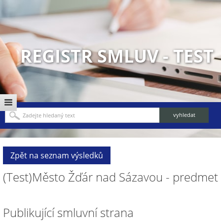
REGISTR SMLUV - TEST
Zpět na seznam výsledků
(Test)Město Žďár nad Sázavou - predmet
Publikující smluvní strana