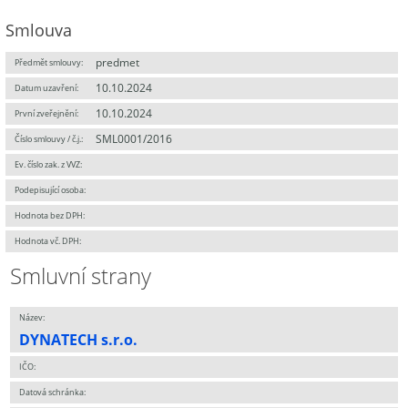
Smlouva
predmet
Předmět smlouvy:
10.10.2024
Datum uzavření:
10.10.2024
První zveřejnění:
SML0001/2016
Číslo smlouvy / č.j.:
Ev. číslo zak. z VVZ:
Podepisující osoba:
Hodnota bez DPH:
Hodnota vč. DPH:
Smluvní strany
Název:
DYNATECH s.r.o.
IČO:
Datová schránka: