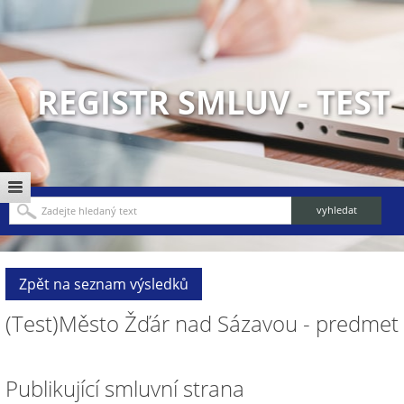
REGISTR SMLUV - TEST
Zpět na seznam výsledků
(Test)Město Žďár nad Sázavou - predmet
Publikující smluvní strana