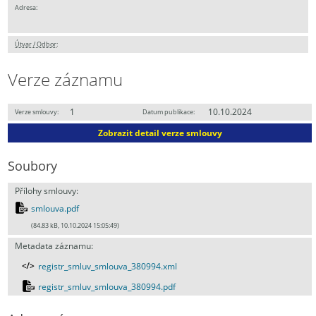
Adresa:
Útvar / Odbor
:
Verze záznamu
1
10.10.2024
Verze smlouvy:
Datum publikace:
Zobrazit detail verze smlouvy
Soubory
Přílohy smlouvy:
smlouva.pdf
(84.83 kB, 10.10.2024 15:05:49)
Metadata záznamu:
registr_smluv_smlouva_380994.xml
registr_smluv_smlouva_380994.pdf