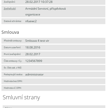
28.02.2017 10:37:28
Zveřejnění:
Armádní Servisní, příspěvková
Zveřejňující
:
organizace
nfuewc2
Datová schránka:
Smlouva
Smlouva 4 test vir
Předmět smlouvy:
18.08.2016
Datum uzavření:
28.02.2017
První zveřejnění:
1234567899
Číslo smlouvy / č.j.:
Ev. číslo zak. z VVZ:
administrator
Podepisující osoba:
Hodnota bez DPH:
Hodnota vč. DPH:
Smluvní strany