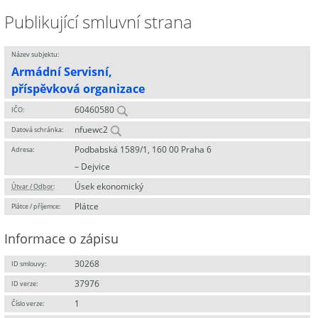
Publikující smluvní strana
Název subjektu:
Armádní Servisní,
příspěvková organizace
60460580
IČO:
nfuewc2
Datová schránka:
Podbabská 1589/1, 160 00 Praha 6
Adresa:
– Dejvice
Úsek ekonomický
Útvar / Odbor
:
Plátce
Plátce / příjemce:
Informace o zápisu
30268
ID smlouvy:
37976
ID verze:
1
Číslo verze: