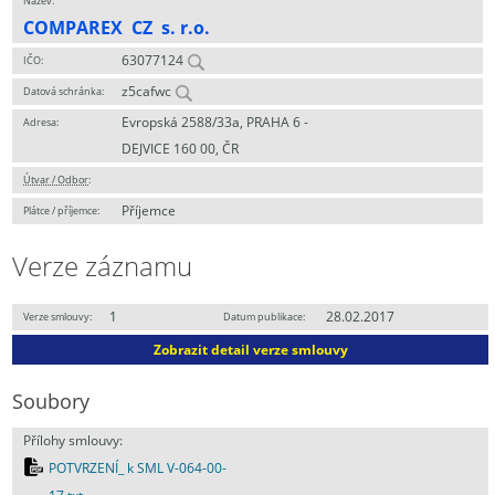
Název:
COMPAREX CZ s. r.o.
63077124
IČO:
z5cafwc
Datová schránka:
Evropská 2588/33a, PRAHA 6 -
Adresa:
DEJVICE 160 00, ČR
Útvar / Odbor
:
Příjemce
Plátce / příjemce:
Verze záznamu
1
28.02.2017
Verze smlouvy:
Datum publikace:
Zobrazit detail verze smlouvy
Soubory
Přílohy smlouvy:
POTVRZENÍ_ k SML V-064-00-