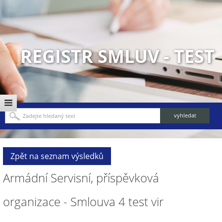
REGISTR SMLUV - TEST
Zpět na seznam výsledků
Armádní Servisní, příspěvková
organizace - Smlouva 4 test vir