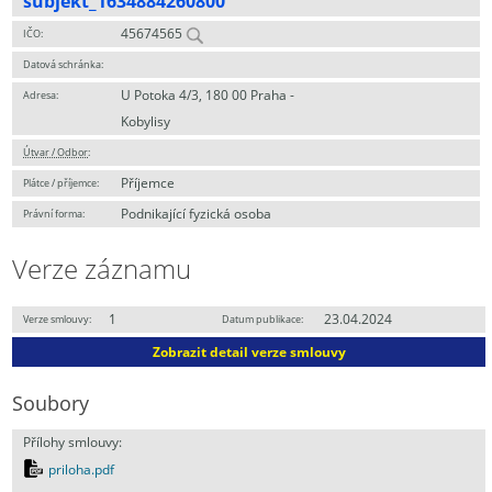
subjekt_1634884260800
45674565
IČO:
Datová schránka:
U Potoka 4/3, 180 00 Praha -
Adresa:
Kobylisy
Útvar / Odbor
:
Příjemce
Plátce / příjemce:
Podnikající fyzická osoba
Právní forma:
Verze záznamu
1
23.04.2024
Verze smlouvy:
Datum publikace:
Zobrazit detail verze smlouvy
Soubory
Přílohy smlouvy:
priloha.pdf