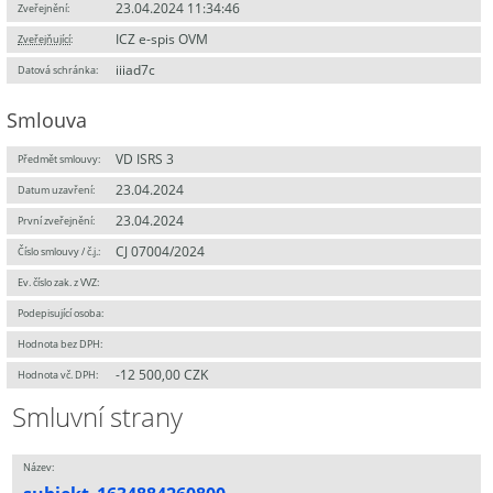
23.04.2024 11:34:46
Zveřejnění:
ICZ e-spis OVM
Zveřejňující
:
iiiad7c
Datová schránka:
Smlouva
VD ISRS 3
Předmět smlouvy:
23.04.2024
Datum uzavření:
23.04.2024
První zveřejnění:
CJ 07004/2024
Číslo smlouvy / č.j.:
Ev. číslo zak. z VVZ:
Podepisující osoba:
Hodnota bez DPH:
-12 500,00 CZK
Hodnota vč. DPH:
Smluvní strany
Název: