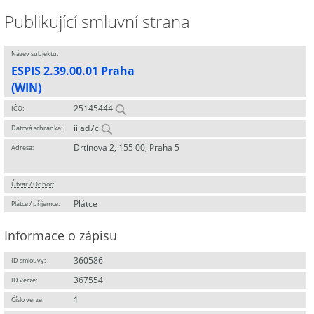
Publikující smluvní strana
Název subjektu:
ESPIS 2.39.00.01 Praha
(WIN)
25145444
IČO:
iiiad7c
Datová schránka:
Drtinova 2, 155 00, Praha 5
Adresa:
Útvar / Odbor
:
Plátce
Plátce / příjemce:
Informace o zápisu
360586
ID smlouvy:
367554
ID verze:
1
Číslo verze: