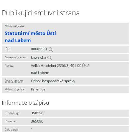
Publikující smluvní strana
Název subjektu:
Statutární město Ústí
nad Labem
00081531
IČO:
knwewha
Datová schránka:
Velká Hradební 2336/8, 401 00 Ústí
Adresa:
nad Labem
Odbor hospodářské správy
Útvar / Odbor
:
Příjemce
Plátce / příjemce:
Informace o zápisu
358198
ID smlouvy:
365090
ID verze:
1
Číslo verze: