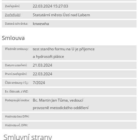
22.03.2024 15:27:03
Zveřejnění:
Statutární město Ústí nad Labem
Zveřejňující
:
knwewha
Datová schránka:
Smlouva
test starého formu na U je příjemce
Předmět smlouvy:
a hydrosoft plátce
21.03.2024
Datum uzavření:
22.03.2024
První zveřejnění:
7/2024
Číslo smlouvy / č.j.:
Ev. číslo zak. z VVZ:
Bc. Martin Jan Tůma, vedoucí
Podepisující osoba:
provozně metodického oddělení
Hodnota bez DPH:
Hodnota vč. DPH:
Smluvní strany