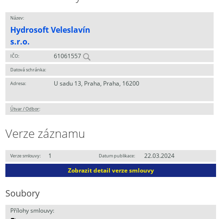
Název:
Hydrosoft Veleslavín
s.r.o.
61061557
IČO:
Datová schránka:
U sadu 13, Praha, Praha, 16200
Adresa:
Útvar / Odbor
:
Verze záznamu
1
22.03.2024
Verze smlouvy:
Datum publikace:
Zobrazit detail verze smlouvy
Soubory
Přílohy smlouvy: