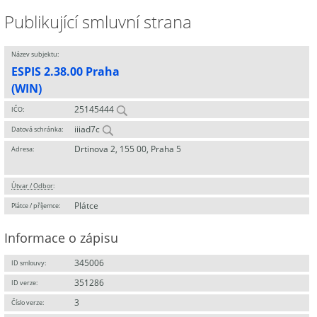
Publikující smluvní strana
Název subjektu:
ESPIS 2.38.00 Praha
(WIN)
25145444
IČO:
iiiad7c
Datová schránka:
Drtinova 2, 155 00, Praha 5
Adresa:
Útvar / Odbor
:
Plátce
Plátce / příjemce:
Informace o zápisu
345006
ID smlouvy:
351286
ID verze:
3
Číslo verze: