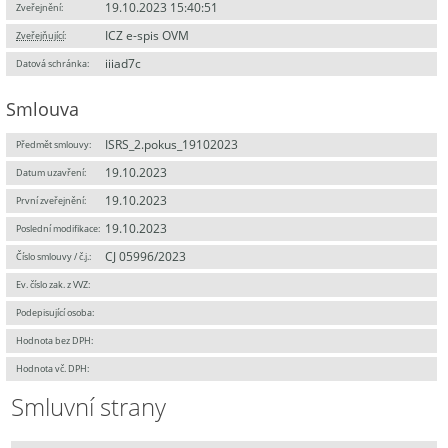
19.10.2023 15:40:51
Zveřejnění:
ICZ e-spis OVM
Zveřejňující
:
iiiad7c
Datová schránka:
Smlouva
ISRS_2.pokus_19102023
Předmět smlouvy:
19.10.2023
Datum uzavření:
19.10.2023
První zveřejnění:
19.10.2023
Poslední modifikace:
CJ 05996/2023
Číslo smlouvy / č.j.:
Ev. číslo zak. z VVZ:
Podepisující osoba:
Hodnota bez DPH:
Hodnota vč. DPH:
Smluvní strany