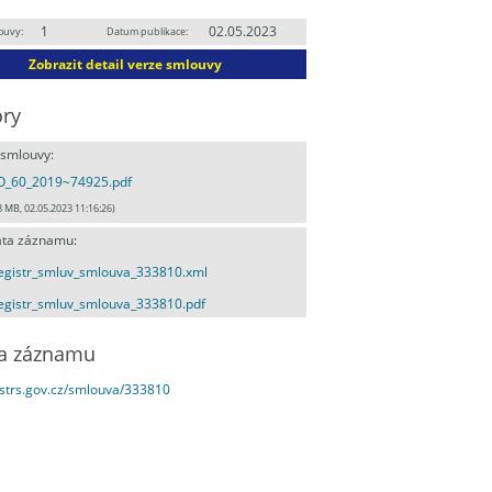
1
02.05.2023
ouvy:
Datum publikace:
Zobrazit detail verze smlouvy
ry
 smlouvy:
O_60_2019~74925.pdf
8 MB, 02.05.2023 11:16:26)
ta záznamu:
egistr_smluv_smlouva_333810.xml
egistr_smluv_smlouva_333810.pdf
a záznamu
estrs.gov.cz/smlouva/333810