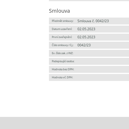
Smlouva
Smlouva č. 0042/23
Předmět smlouvy:
02.05.2023
Datum uzavření:
02.05.2023
První zveřejnění:
0042/23
Číslo smlouvy / č.j.:
Ev. číslo zak. z VVZ:
Podepisující osoba:
Hodnota bez DPH:
Hodnota vč. DPH: