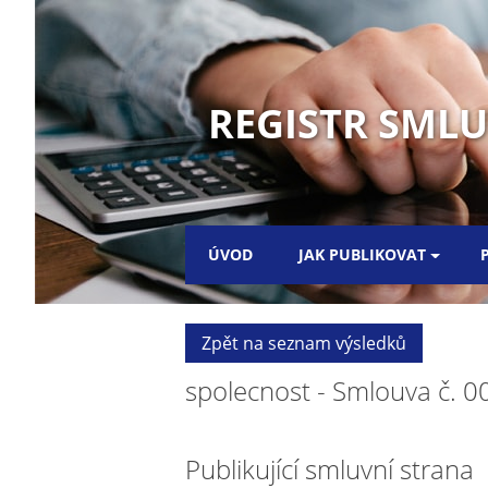
REGISTR SMLUV
ÚVOD
JAK PUBLIKOVAT
Zpět na seznam výsledků
spolecnost - Smlouva č. 
Publikující smluvní strana