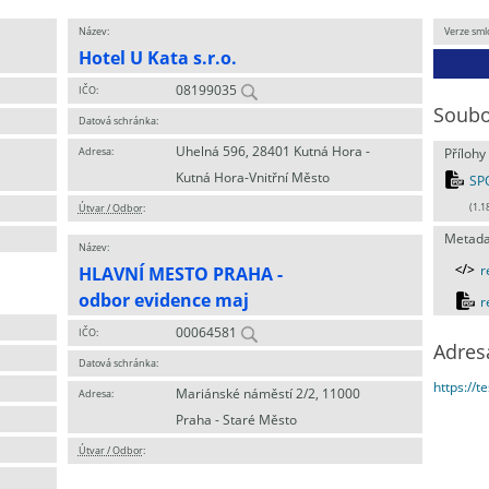
Název:
Verze sml
Hotel U Kata s.r.o.
08199035
IČO:
Soubo
Datová schránka:
Uhelná 596, 28401 Kutná Hora -
Adresa:
Přílohy
Kutná Hora-Vnitřní Město
SP
Útvar / Odbor
:
(1.1
Metada
Název:
HLAVNÍ MESTO PRAHA -
r
odbor evidence maj
r
00064581
IČO:
Adres
Datová schránka:
https://t
Mariánské náměstí 2/2, 11000
Adresa:
Praha - Staré Město
Útvar / Odbor
: