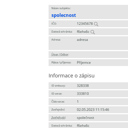
Název subjektu:
spolecnost
12345678
IČO:
f6ehx6c
Datová schránka:
adresa
Adresa:
Útvar / Odbor
:
Příjemce
Plátce / příjemce:
Informace o zápisu
328338
ID smlouvy:
333810
ID verze:
1
Číslo verze:
02.05.2023 11:15:46
Zveřejnění:
společnost
Zveřejňující
:
f6ehx6c
Datová schránka: