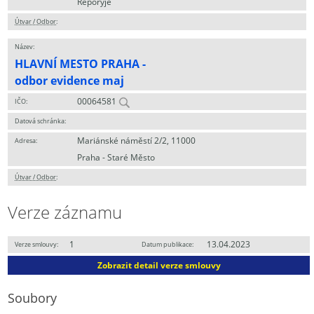
Řeporyje
Útvar / Odbor
:
Název:
HLAVNÍ MESTO PRAHA -
odbor evidence maj
00064581
IČO:
Datová schránka:
Mariánské náměstí 2/2, 11000
Adresa:
Praha - Staré Město
Útvar / Odbor
:
Verze záznamu
1
13.04.2023
Verze smlouvy:
Datum publikace:
Zobrazit detail verze smlouvy
Soubory