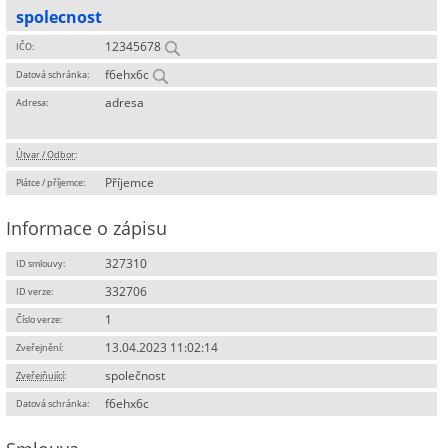
spolecnost
12345678
IČO:
f6ehx6c
Datová schránka:
adresa
Adresa:
Útvar / Odbor
:
Příjemce
Plátce / příjemce:
Informace o zápisu
327310
ID smlouvy:
332706
ID verze:
1
Číslo verze:
13.04.2023 11:02:14
Zveřejnění:
společnost
Zveřejňující
:
f6ehx6c
Datová schránka: