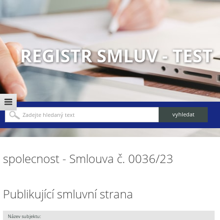
REGISTR SMLUV - TEST
spolecnost - Smlouva č. 0036/23
Publikující smluvní strana
Název subjektu: