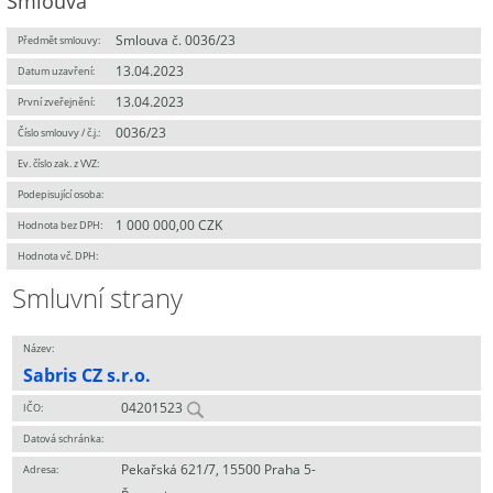
Smlouva
Smlouva č. 0036/23
Předmět smlouvy:
13.04.2023
Datum uzavření:
13.04.2023
První zveřejnění:
0036/23
Číslo smlouvy / č.j.:
Ev. číslo zak. z VVZ:
Podepisující osoba:
1 000 000,00 CZK
Hodnota bez DPH:
Hodnota vč. DPH:
Smluvní strany
Název:
Sabris CZ s.r.o.
04201523
IČO:
Datová schránka:
Pekařská 621/7, 15500 Praha 5-
Adresa: