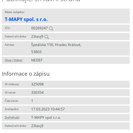
Název subjektu:
T-MAPY spol. s r.o.
00269247
IČO:
23tavj9
Datová schránka:
Špitálská 150, Hradec Králové,
Adresa:
53803
NEDEF
Útvar / Odbor
:
Informace o zápisu
325098
ID smlouvy:
330354
ID verze:
1
Číslo verze:
17.03.2023 10:44:57
Zveřejnění:
T-MAPY spol s.r.o.
Zveřejňující
:
23tavj9
Datová schránka: