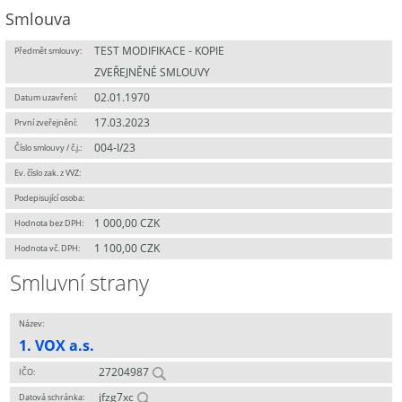
Smlouva
TEST MODIFIKACE - KOPIE
Předmět smlouvy:
ZVEŘEJNĚNÉ SMLOUVY
02.01.1970
Datum uzavření:
17.03.2023
První zveřejnění:
004-I/23
Číslo smlouvy / č.j.:
Ev. číslo zak. z VVZ:
Podepisující osoba:
1 000,00 CZK
Hodnota bez DPH:
1 100,00 CZK
Hodnota vč. DPH:
Smluvní strany
Název:
1. VOX a.s.
27204987
IČO:
jfzg7xc
Datová schránka: