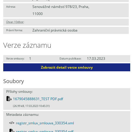
Senovážné náměstí 978/23, Praha,
Adresa:
11000
Útvar / Odbor
:
Zahraniční právnická osoba
Právní forma:
Verze záznamu
1
17.03.2023
Verze smlouvy:
Datum publikace:
Zobrazit detail verze smlouvy
Soubory
Přílohy smlouvy:
1679045888631_TEST PDF.pdf
(26.99 kB, 17.03.2023 10:45:31)
Metadata záznamu:
registr_smluv_smlouva_330354.xml
registr_smluv_smlouva_330354.pdf