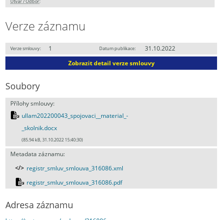
Útvar / Odbor
:
Verze záznamu
1
31.10.2022
Verze smlouvy:
Datum publikace:
Zobrazit detail verze smlouvy
Soubory
Přílohy smlouvy:
ullam202200043_spojovaci__material_-
_skolnik.docx
(85.94 kB, 31.10.2022 15:40:30)
Metadata záznamu:
registr_smluv_smlouva_316086.xml
registr_smluv_smlouva_316086.pdf
Adresa záznamu