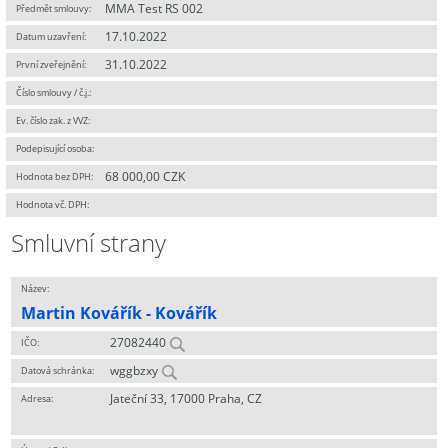
MMA Test RS 002
Předmět smlouvy:
17.10.2022
Datum uzavření:
31.10.2022
První zveřejnění:
Číslo smlouvy / č.j.:
Ev. číslo zak. z VVZ:
Podepisující osoba:
68 000,00 CZK
Hodnota bez DPH:
Hodnota vč. DPH:
Smluvní strany
Název:
Martin Kovářík - Kovářík
27082440
IČO:
wggbzxy
Datová schránka:
Jateční 33, 17000 Praha, CZ
Adresa: