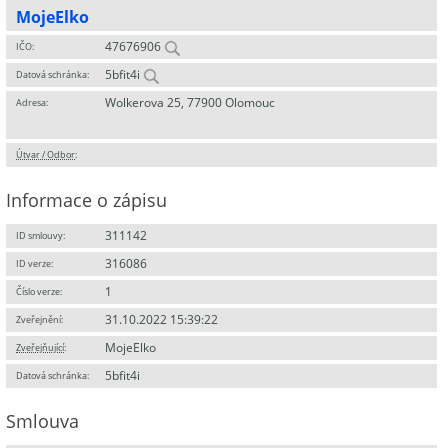
MojeElko
47676906
IČO:
5bfit4i
Datová schránka:
Wolkerova 25, 77900 Olomouc
Adresa:
Útvar / Odbor
:
Informace o zápisu
311142
ID smlouvy:
316086
ID verze:
1
Číslo verze:
31.10.2022 15:39:22
Zveřejnění:
MojeElko
Zveřejňující
:
5bfit4i
Datová schránka:
Smlouva