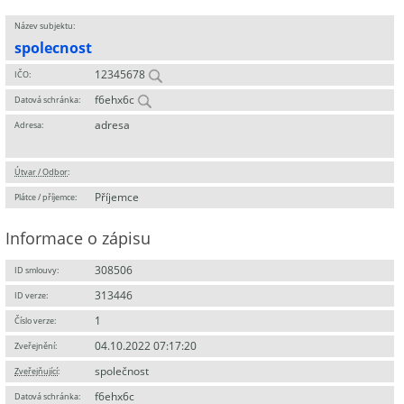
Název subjektu:
spolecnost
12345678
IČO:
f6ehx6c
Datová schránka:
adresa
Adresa:
Útvar / Odbor
:
Příjemce
Plátce / příjemce:
Informace o zápisu
308506
ID smlouvy:
313446
ID verze:
1
Číslo verze:
04.10.2022 07:17:20
Zveřejnění:
společnost
Zveřejňující
:
f6ehx6c
Datová schránka: