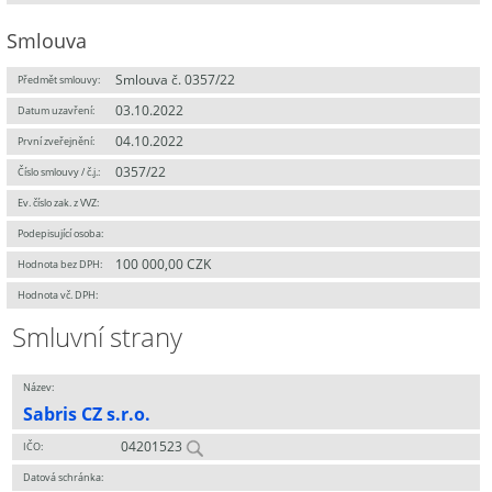
Smlouva
Smlouva č. 0357/22
Předmět smlouvy:
03.10.2022
Datum uzavření:
04.10.2022
První zveřejnění:
0357/22
Číslo smlouvy / č.j.:
Ev. číslo zak. z VVZ:
Podepisující osoba:
100 000,00 CZK
Hodnota bez DPH:
Hodnota vč. DPH:
Smluvní strany
Název:
Sabris CZ s.r.o.
04201523
IČO:
Datová schránka: