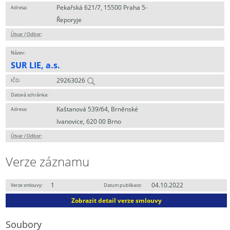
Pekařská 621/7, 15500 Praha 5-
Adresa:
Řeporyje
Útvar / Odbor
:
Název:
SUR LIE, a.s.
29263026
IČO:
Datová schránka:
Kaštanová 539/64, Brněnské
Adresa:
Ivanovice, 620 00 Brno
Útvar / Odbor
:
Verze záznamu
1
04.10.2022
Verze smlouvy:
Datum publikace:
Zobrazit detail verze smlouvy
Soubory