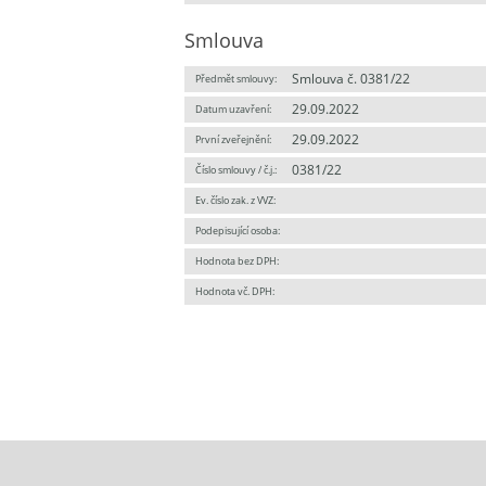
Smlouva
Smlouva č. 0381/22
Předmět smlouvy:
29.09.2022
Datum uzavření:
29.09.2022
První zveřejnění:
0381/22
Číslo smlouvy / č.j.:
Ev. číslo zak. z VVZ:
Podepisující osoba:
Hodnota bez DPH:
Hodnota vč. DPH: