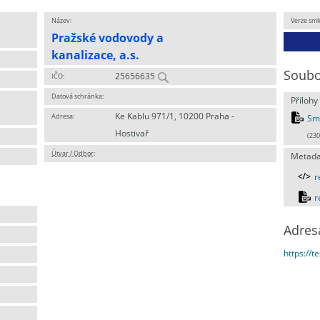
Název:
Verze sml
Pražské vodovody a
kanalizace, a.s.
Soubo
25656635
IČO:
Datová schránka:
Přílohy
Ke Kablu 971/1, 10200 Praha -
Adresa:
Sm
Hostivař
(230
Útvar / Odbor
:
Metada
r
r
Adres
https://t