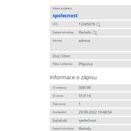
Název subjektu:
spolecnost
12345678
IČO:
f6ehx6c
Datová schránka:
adresa
Adresa:
Útvar / Odbor
:
Příjemce
Plátce / příjemce:
Informace o zápisu
308190
ID smlouvy:
313114
ID verze:
1
Číslo verze:
29.09.2022 19:48:54
Zveřejnění:
společnost
Zveřejňující
:
f6ehx6c
Datová schránka: