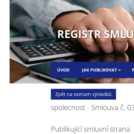
REGISTR SMLUV
ÚVOD
JAK PUBLIKOVAT
Zpět na seznam výsledků
spolecnost - Smlouva č. 
Publikující smluvní strana