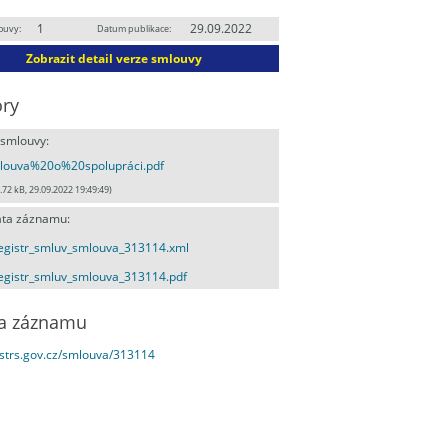
1
29.09.2022
ouvy:
Datum publikace:
Zobrazit detail verze smlouvy
ry
 smlouvy:
louva%20o%20spolupráci.pdf
.72 kB, 29.09.2022 19:49:49)
ta záznamu:
egistr_smluv_smlouva_313114.xml
egistr_smluv_smlouva_313114.pdf
a záznamu
estrs.gov.cz/smlouva/313114