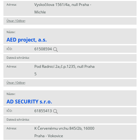
Vyskočilova 1561/4a, null Praha -
Adresa:
Michle
Útvar / Odbor
:
Název:
AED project, a.s.
61508594
IČO:
Datová schránka:
Pod Radnicí 2a,č.p.1235, null Praha
Adresa:
5
Útvar / Odbor
:
Název:
AD SECURITY s.r.o.
61855413
IČO:
Datová schránka:
K Červenému vrchu 845/2b, 16000
Adresa:
Praha - Vokovice