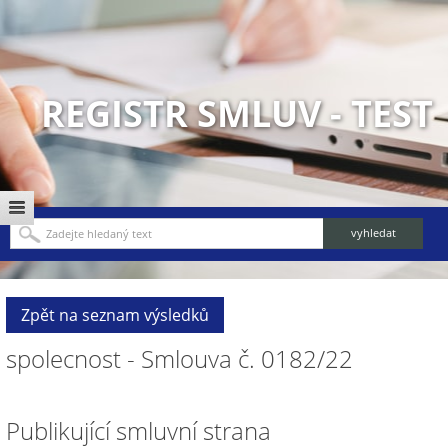
REGISTR SMLUV - TEST
Zpět na seznam výsledků
spolecnost - Smlouva č. 0182/22
Publikující smluvní strana