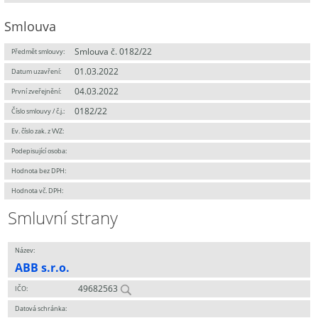
Smlouva
Smlouva č. 0182/22
Předmět smlouvy:
01.03.2022
Datum uzavření:
04.03.2022
První zveřejnění:
0182/22
Číslo smlouvy / č.j.:
Ev. číslo zak. z VVZ:
Podepisující osoba:
Hodnota bez DPH:
Hodnota vč. DPH:
Smluvní strany
Název:
ABB s.r.o.
49682563
IČO:
Datová schránka: