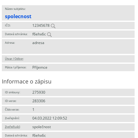
Název subjektu:
spolecnost
12345678
IČO:
f6ehx6c
Datová schránka:
adresa
Adresa:
Útvar / Odbor
:
Příjemce
Plátce / příjemce:
Informace o zápisu
275930
ID smlouvy:
283306
ID verze:
1
Číslo verze:
04.03.2022 12:09:52
Zveřejnění:
společnost
Zveřejňující
:
f6ehx6c
Datová schránka: