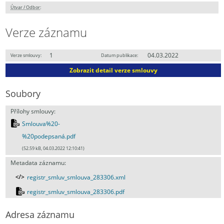
Útvar / Odbor
:
Verze záznamu
1
04.03.2022
Verze smlouvy:
Datum publikace:
Zobrazit detail verze smlouvy
Soubory
Přílohy smlouvy:
Smlouva%20-
%20podepsaná.pdf
(52.59 kB, 04.03.2022 12:10:41)
Metadata záznamu:
registr_smluv_smlouva_283306.xml
registr_smluv_smlouva_283306.pdf
Adresa záznamu