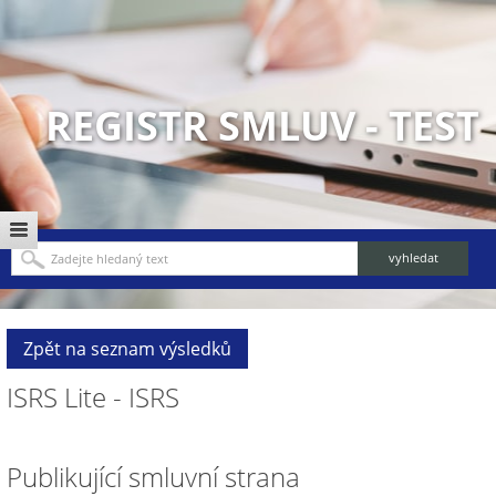
REGISTR SMLUV - TEST
Zpět na seznam výsledků
ISRS Lite - ISRS
Publikující smluvní strana