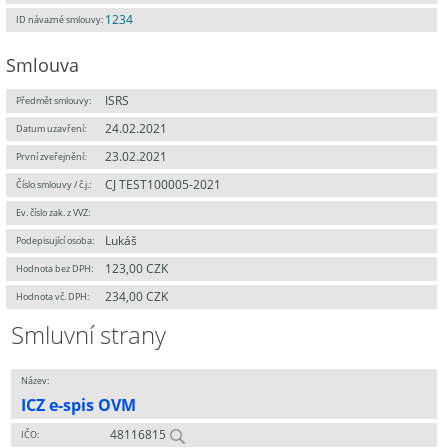
1234
ID návazné smlouvy:
Smlouva
ISRS
Předmět smlouvy:
24.02.2021
Datum uzavření:
23.02.2021
První zveřejnění:
CJ TEST100005-2021
Číslo smlouvy / č.j.:
Ev. číslo zak. z VVZ:
Lukáš
Podepisující osoba:
123,00 CZK
Hodnota bez DPH:
234,00 CZK
Hodnota vč. DPH:
Smluvní strany
Název:
ICZ e-spis OVM
48116815
IČO: