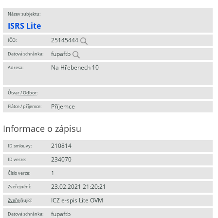
Název subjektu:
ISRS Lite
25145444
IČO:
fupaftb
Datová schránka:
Na Hřebenech 10
Adresa:
Útvar / Odbor
:
Příjemce
Plátce / příjemce:
Informace o zápisu
210814
ID smlouvy:
234070
ID verze:
1
Číslo verze:
23.02.2021 21:20:21
Zveřejnění:
ICZ e-spis Lite OVM
Zveřejňující
:
fupaftb
Datová schránka: