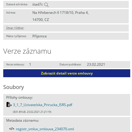
iiiad7c
Datová schránka:
Na Hřebenech II 1718/10, Praha 4,
Adresa:
14700, CZ
Útvar / Odbor
:
Příjemce
Plátce / příjemce:
Verze záznamu
1
23.02.2021
Verze smlouvy:
Datum publikace:
Zobrazit detail verze smlouvy
Soubory
Přílohy smlouvy:
3_1_7_Uzivatelska_Prirucka_ISRS.pdf
(831.89 kB, 23.02.2021 21:21:19)
Metadata záznamu:
registr_smluv_smlouva_234070.xml