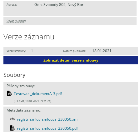
Gen. Svobody 802, Nový Bor
Adresa:
Útvar / Odbor
:
Verze záznamu
1
18.01.2021
Verze smlouvy:
Datum publikace:
Zobrazit detail verze smlouvy
Soubory
Přílohy smlouvy:
Testovaci_dokumentA-3.pdf
(53.7 kB, 18.01.2021 09:21:24)
Metadata záznamu:
registr_smluv_smlouva_230050.xml
registr_smluv_smlouva_230050.pdf