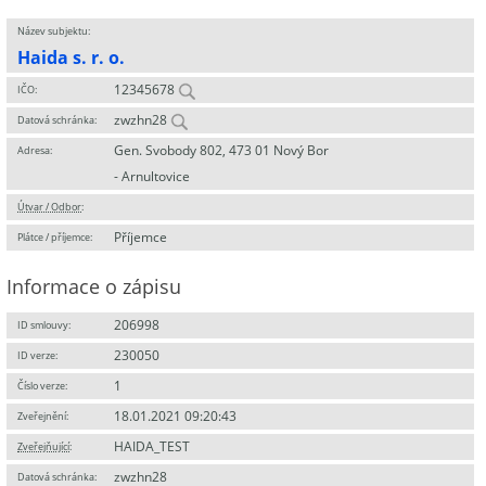
Název subjektu:
Haida s. r. o.
12345678
IČO:
zwzhn28
Datová schránka:
Gen. Svobody 802, 473 01 Nový Bor
Adresa:
- Arnultovice
Útvar / Odbor
:
Příjemce
Plátce / příjemce:
Informace o zápisu
206998
ID smlouvy:
230050
ID verze:
1
Číslo verze:
18.01.2021 09:20:43
Zveřejnění:
HAIDA_TEST
Zveřejňující
:
zwzhn28
Datová schránka: