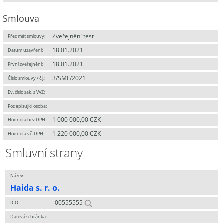
Smlouva
Zveřejnění test
Předmět smlouvy:
18.01.2021
Datum uzavření:
18.01.2021
První zveřejnění:
3/SML/2021
Číslo smlouvy / č.j.:
Ev. číslo zak. z VVZ:
Podepisující osoba:
1 000 000,00 CZK
Hodnota bez DPH:
1 220 000,00 CZK
Hodnota vč. DPH:
Smluvní strany
Název:
Haida s. r. o.
00555555
IČO:
Datová schránka: