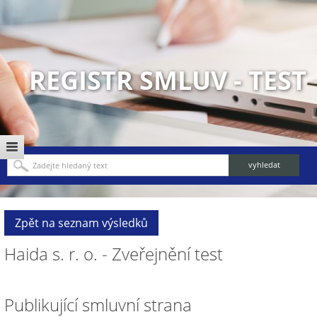
REGISTR SMLUV - TEST
Zpět na seznam výsledků
Haida s. r. o. - Zveřejnění test
Publikující smluvní strana