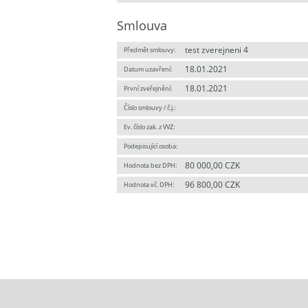
Smlouva
test zverejneni 4
Předmět smlouvy:
18.01.2021
Datum uzavření:
18.01.2021
První zveřejnění:
Číslo smlouvy / č.j.:
Ev. číslo zak. z VVZ:
Podepisující osoba:
80 000,00 CZK
Hodnota bez DPH:
96 800,00 CZK
Hodnota vč. DPH: