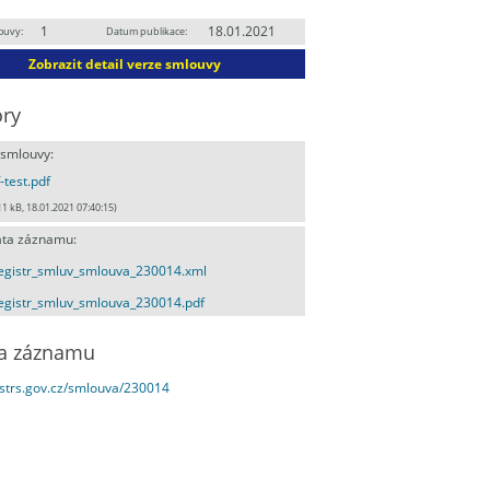
1
18.01.2021
ouvy:
Datum publikace:
Zobrazit detail verze smlouvy
ry
 smlouvy:
-test.pdf
11 kB, 18.01.2021 07:40:15)
ta záznamu:
egistr_smluv_smlouva_230014.xml
egistr_smluv_smlouva_230014.pdf
a záznamu
estrs.gov.cz/smlouva/230014