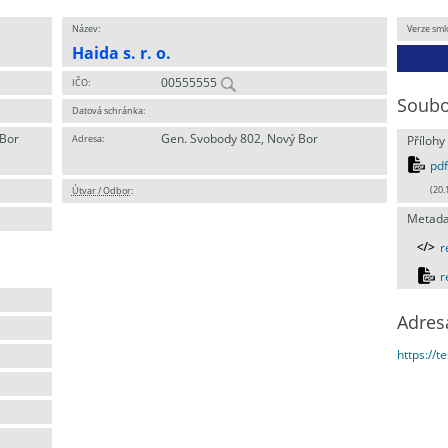
Název:
Verze sml
Haida s. r. o.
00555555
IČO:
Soubo
Datová schránka:
 Bor
Gen. Svobody 802, Nový Bor
Adresa:
Přílohy
pdf
Útvar / Odbor
:
(20.
Metada
r
r
Adres
https://t