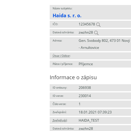
Název subjektu:
Haida s. r. o.
12345678
IČO:
zwzhn28
Datová schránka:
Gen. Svobody 802, 473 01 Nový
Adresa:
- Arnultovice
Útvar / Odbor
:
Příjemce
Plátce / příjemce:
Informace o zápisu
206938
ID smlouvy:
230014
ID verze:
1
Číslo verze:
18.01.2021 07:39:23
Zveřejnění:
HAIDA_TEST
Zveřejňující
:
zwzhn28
Datová schránka: