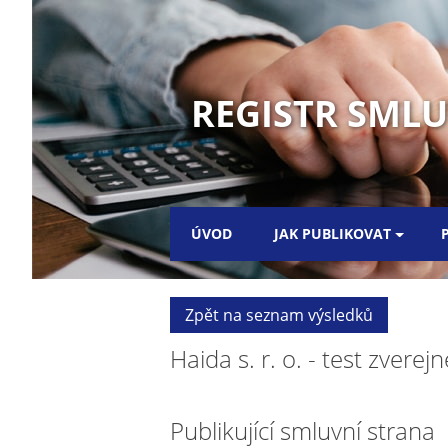
REGISTR SMLUV
ÚVOD
JAK PUBLIKOVAT
Zpět na seznam výsledků
Haida s. r. o. - test zverejn
Publikující smluvní strana