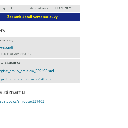
1
11.01.2021
ouvy:
Datum publikace:
Zobrazit detail verze smlouvy
ry
 smlouvy:
-test.pdf
11 kB, 11.01.2021 21:51:51)
ta záznamu:
egistr_smluv_smlouva_229402.xml
egistr_smluv_smlouva_229402.pdf
a záznamu
estrs.gov.cz/smlouva/229402