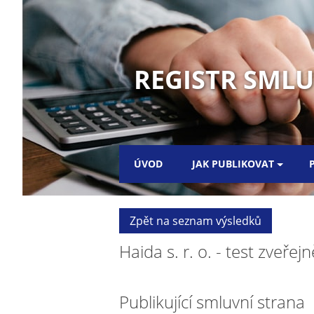
REGISTR SMLUV
ÚVOD
JAK PUBLIKOVAT
Zpět na seznam výsledků
Haida s. r. o. - test zveřejn
Publikující smluvní strana