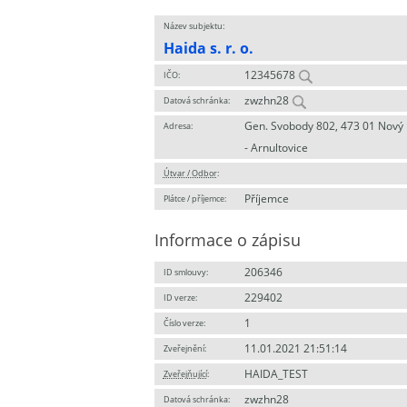
Název subjektu:
Haida s. r. o.
12345678
IČO:
zwzhn28
Datová schránka:
Gen. Svobody 802, 473 01 Nový
Adresa:
- Arnultovice
Útvar / Odbor
:
Příjemce
Plátce / příjemce:
Informace o zápisu
206346
ID smlouvy:
229402
ID verze:
1
Číslo verze:
11.01.2021 21:51:14
Zveřejnění:
HAIDA_TEST
Zveřejňující
:
zwzhn28
Datová schránka: