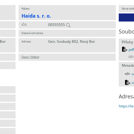
Název:
Verze sml
Haida s. r. o.
00555555
IČO:
Soubo
Datová schránka:
 Bor
Gen. Svobody 802, Nový Bor
Adresa:
Přílohy
pdf
Útvar / Odbor
:
(20.
Metada
r
r
Adres
https://t