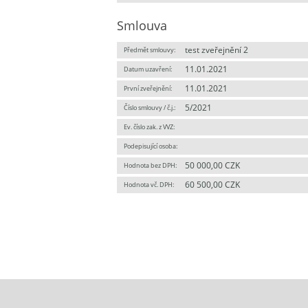
Smlouva
test zveřejnění 2
Předmět smlouvy:
11.01.2021
Datum uzavření:
11.01.2021
První zveřejnění:
5/2021
Číslo smlouvy / č.j.:
Ev. číslo zak. z VVZ:
Podepisující osoba:
50 000,00 CZK
Hodnota bez DPH:
60 500,00 CZK
Hodnota vč. DPH: