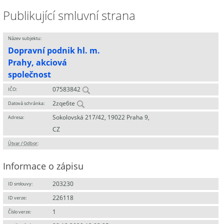
Publikující smluvní strana
Název subjektu:
Dopravní podnik hl. m.
Prahy, akciová
společnost
07583842
IČO:
2zqe6te
Datová schránka:
Sokolovská 217/42, 19022 Praha 9,
Adresa:
CZ
Útvar / Odbor
:
Informace o zápisu
203230
ID smlouvy:
226118
ID verze:
1
Číslo verze: