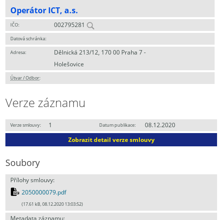
Operátor ICT, a.s.
002795281
IČO:
Datová schránka:
Dělnická 213/12, 170 00 Praha 7 -
Adresa:
Holešovice
Útvar / Odbor
:
Verze záznamu
1
08.12.2020
Verze smlouvy:
Datum publikace:
Zobrazit detail verze smlouvy
Soubory
Přílohy smlouvy:
2050000079.pdf
(17.61 kB, 08.12.2020 13:03:52)
Metadata záznamu: