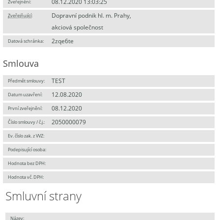
08.12.2020 13:03:25
Zveřejnění:
Dopravní podnik hl. m. Prahy,
Zveřejňující
:
akciová společnost
2zqe6te
Datová schránka:
Smlouva
TEST
Předmět smlouvy:
12.08.2020
Datum uzavření:
08.12.2020
První zveřejnění:
2050000079
Číslo smlouvy / č.j.:
Ev. číslo zak. z VVZ:
Podepisující osoba:
Hodnota bez DPH:
Hodnota vč. DPH:
Smluvní strany
Název: