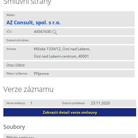
Smluvní strany
Název:
AZ Consult, spol. s r.o.
44567430
IČO:
Datová schránka:
Klíšská 1334/12, Ústí nad Labem,
Adresa:
Ústí nad Labem-centrum, 40001
Útvar / Odbor
:
Příjemce
Plátce / příjemce:
Verze záznamu
1
23.11.2020
Verze smlouvy:
Datum publikace:
Zobrazit detail verze smlouvy
Soubory
Přílohy smlouvy: