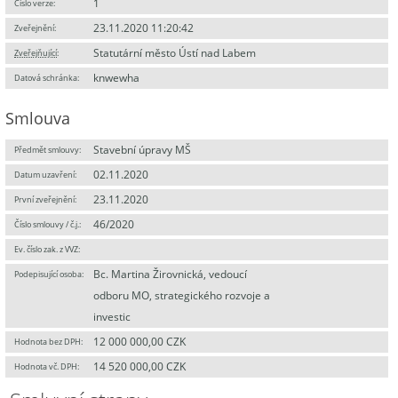
1
Číslo verze:
23.11.2020 11:20:42
Zveřejnění:
Statutární město Ústí nad Labem
Zveřejňující
:
knwewha
Datová schránka:
Smlouva
Stavební úpravy MŠ
Předmět smlouvy:
02.11.2020
Datum uzavření:
23.11.2020
První zveřejnění:
46/2020
Číslo smlouvy / č.j.:
Ev. číslo zak. z VVZ:
Bc. Martina Žirovnická, vedoucí
Podepisující osoba:
odboru MO, strategického rozvoje a
investic
12 000 000,00 CZK
Hodnota bez DPH:
14 520 000,00 CZK
Hodnota vč. DPH: