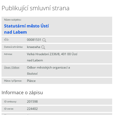
Publikující smluvní strana
Název subjektu:
Statutární město Ústí
nad Labem
00081531
IČO:
knwewha
Datová schránka:
Velká Hradební 2336/8, 401 00 Ústí
Adresa:
nad Labem
Odbor městských organizací a
Útvar / Odbor
:
školství
Plátce
Plátce / příjemce:
Informace o zápisu
201598
ID smlouvy:
224402
ID verze: