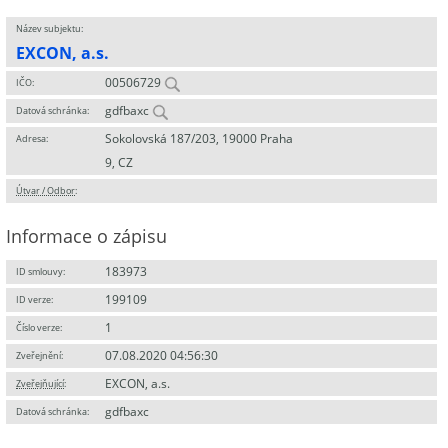
Název subjektu:
EXCON, a.s.
00506729
IČO:
gdfbaxc
Datová schránka:
Sokolovská 187/203, 19000 Praha
Adresa:
9, CZ
Útvar / Odbor
:
Informace o zápisu
183973
ID smlouvy:
199109
ID verze:
1
Číslo verze:
07.08.2020 04:56:30
Zveřejnění:
EXCON, a.s.
Zveřejňující
:
gdfbaxc
Datová schránka: