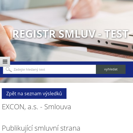
REGISTR SMLUV - TEST
Zpět na seznam výsledků
EXCON, a.s. - Smlouva
Publikující smluvní strana