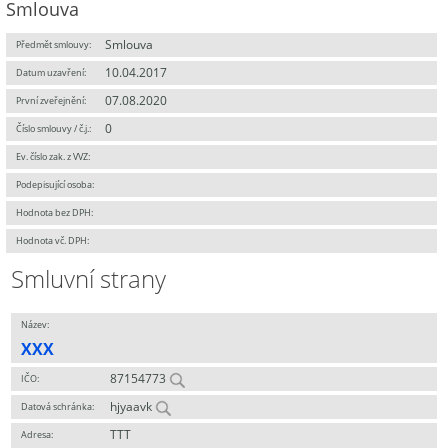
Smlouva
Smlouva
Předmět smlouvy:
10.04.2017
Datum uzavření:
07.08.2020
První zveřejnění:
0
Číslo smlouvy / č.j.:
Ev. číslo zak. z VVZ:
Podepisující osoba:
Hodnota bez DPH:
Hodnota vč. DPH:
Smluvní strany
Název:
XXX
87154773
IČO:
hjyaavk
Datová schránka:
TTT
Adresa: