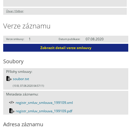
Útvar / Odbor
:
Verze záznamu
1
07.08.2020
Verze smlouvy:
Datum publikace:
Zobrazit detail verze smlouvy
Soubory
Přílohy smlouvy:
soubor.txt
(10 B, 07.08.2020 04:57:11)
Metadata záznamu:
registr_smluv_smlouva_199109.xml
registr_smluv_smlouva_199109.pdf
Adresa záznamu