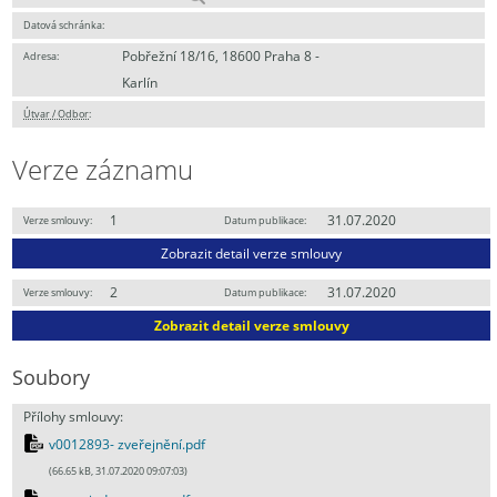
Datová schránka:
Pobřežní 18/16, 18600 Praha 8 -
Adresa:
Karlín
Útvar / Odbor
:
Verze záznamu
1
31.07.2020
Verze smlouvy:
Datum publikace:
Zobrazit detail verze smlouvy
2
31.07.2020
Verze smlouvy:
Datum publikace:
Zobrazit detail verze smlouvy
Soubory
Přílohy smlouvy:
v0012893- zveřejnění.pdf
(66.65 kB, 31.07.2020 09:07:03)