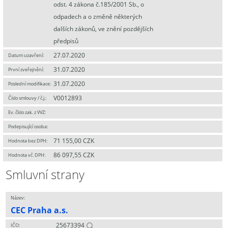
odst. 4 zákona č.185/2001 Sb., o
odpadech a o změně některých
dalších zákonů, ve znění pozdějších
předpisů
27.07.2020
Datum uzavření:
31.07.2020
První zveřejnění:
31.07.2020
Poslední modifikace:
V0012893
Číslo smlouvy / č.j.:
Ev. číslo zak. z VVZ:
Podepisující osoba:
71 155,00 CZK
Hodnota bez DPH:
86 097,55 CZK
Hodnota vč. DPH:
Smluvní strany
Název:
CEC Praha a.s.
25673394
IČO: