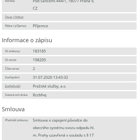
Pod Šancemi 444/1, 18077 Praha 9,
Adresa:
CZ
Útvar / Odbor
:
Příjemce
Plátce / příjemce:
Informace o zápisu
183185
ID smlouvy:
198205
ID verze:
2
Číslo verze:
31.07.2020 13:43:32
Zveřejnění:
Pražské služby, a.s.
Zveřejňující
:
8zzbfvq
Datová schránka:
Smlouva
Smlouva o zapojení původce do
Předmět smlouvy:
obecního systému svozu odpadu hl.
m. Prahy uzavřená v souladu s § 17