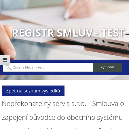
REGISTR SMLUV - TEST
Zpět na seznam výsledků
Nepřekonatelný servis s.r.o. - Smlouva o
zapojení původce do obecního systému