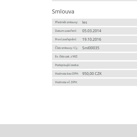
Smlouva
les
Předmět smlouvy:
05.03.2014
Datum uzavření:
19.10.2016
První zveřejnění:
Sml00035
Číslo smlouvy / č.j.:
Ev. číslo zak. z VVZ:
Podepisující osoba:
950,00 CZK
Hodnota bez DPH:
Hodnota vč. DPH: