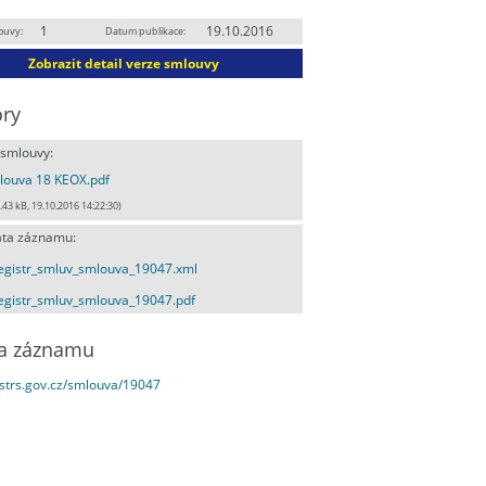
1
19.10.2016
ouvy:
Datum publikace:
Zobrazit detail verze smlouvy
ry
 smlouvy:
louva 18 KEOX.pdf
.43 kB, 19.10.2016 14:22:30)
ta záznamu:
egistr_smluv_smlouva_19047.xml
egistr_smluv_smlouva_19047.pdf
a záznamu
estrs.gov.cz/smlouva/19047