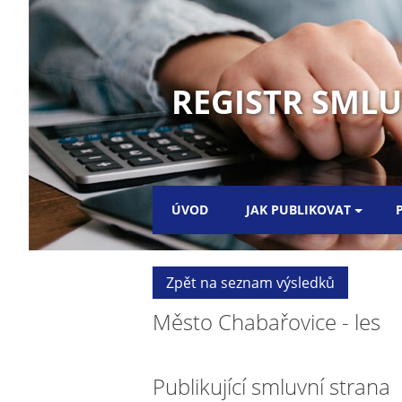
REGISTR SMLUV
ÚVOD
JAK PUBLIKOVAT
Zpět na seznam výsledků
Město Chabařovice - les
Publikující smluvní strana