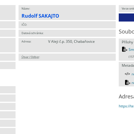
Název:
Verze sml
Rudolf SAKAJTO
IČO:
Soubo
Datová schránka:
V Aleji č.p. 350, Chabařovice
Adresa:
Přílohy
Sm
Útvar / Odbor
:
(157
Metada
r
r
Adres
https://t