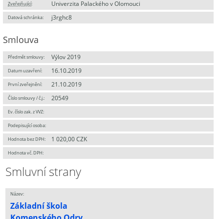
Univerzita Palackého v Olomouci
Zveřejňující
:
j3rghc8
Datová schránka:
Smlouva
Výlov 2019
Předmět smlouvy:
16.10.2019
Datum uzavření:
21.10.2019
První zveřejnění:
20549
Číslo smlouvy / č.j.:
Ev. číslo zak. z VVZ:
Podepisující osoba:
1 020,00 CZK
Hodnota bez DPH:
Hodnota vč. DPH:
Smluvní strany
Název:
Základní škola
Komenského Odry