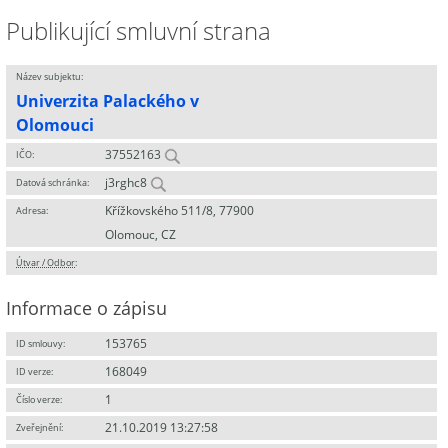
Publikující smluvní strana
Název subjektu:
Univerzita Palackého v
Olomouci
37552163
IČO:
j3rghc8
Datová schránka:
Křížkovského 511/8, 77900
Adresa:
Olomouc, CZ
Útvar / Odbor
:
Informace o zápisu
153765
ID smlouvy:
168049
ID verze:
1
Číslo verze:
21.10.2019 13:27:58
Zveřejnění: