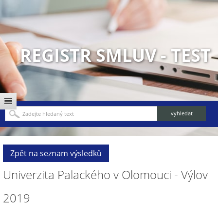
REGISTR SMLUV - TEST
Zpět na seznam výsledků
Univerzita Palackého v Olomouci - Výlov
2019