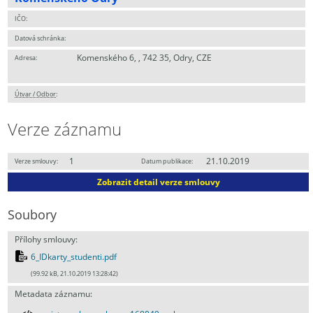
IČO:
Datová schránka:
Komenského 6, , 742 35, Odry, CZE
Adresa:
Útvar / Odbor
:
Verze záznamu
1
21.10.2019
Verze smlouvy:
Datum publikace:
Zobrazit detail verze smlouvy
Soubory
Přílohy smlouvy:
6_IDkarty_studenti.pdf
(99.92 kB, 21.10.2019 13:28:42)
Metadata záznamu: