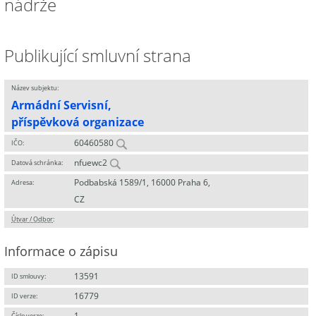
nádrže
Publikující smluvní strana
Název subjektu:
Armádní Servisní,
příspěvková organizace
60460580
IČO:
nfuewc2
Datová schránka:
Podbabská 1589/1, 16000 Praha 6,
Adresa:
CZ
Útvar / Odbor
:
Informace o zápisu
13591
ID smlouvy:
16779
ID verze:
1
Číslo verze: