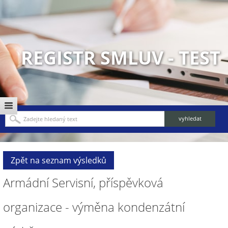
REGISTR SMLUV - TEST
Zpět na seznam výsledků
Armádní Servisní, příspěvková
organizace - výměna kondenzátní