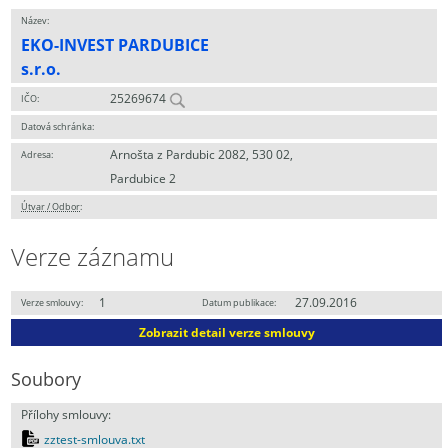
Název:
EKO-INVEST PARDUBICE
s.r.o.
25269674
IČO:
Datová schránka:
Arnošta z Pardubic 2082, 530 02,
Adresa:
Pardubice 2
Útvar / Odbor
:
Verze záznamu
1
27.09.2016
Verze smlouvy:
Datum publikace:
Zobrazit detail verze smlouvy
Soubory
Přílohy smlouvy:
zztest-smlouva.txt