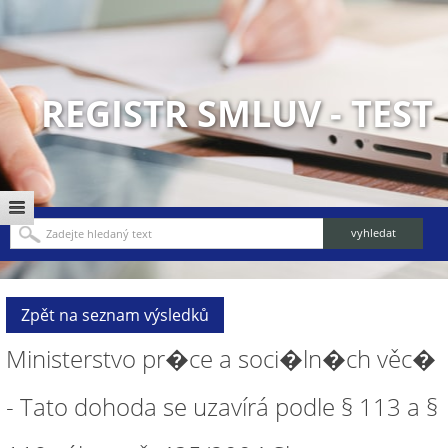
REGISTR SMLUV - TEST
Zpět na seznam výsledků
Ministerstvo pr�ce a soci�ln�ch věc�
- Tato dohoda se uzavírá podle § 113 a §