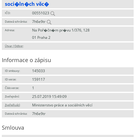
soci�ln�ch věc�
00551023
IČO:
7h6e9tr
Datová schránka:
Na Poř�čn�m pr�vu 1/376, 128
Adresa:
01 Praha 2
Útvar / Odbor
:
Informace o zápisu
145033
ID smlouvy:
159117
ID verze:
1
Číslo verze:
25.07.2019 15:49:09
Zveřejnění:
Ministerstvo práce a sociálních věcí
Zveřejňující
:
7h6e9tr
Datová schránka:
Smlouva