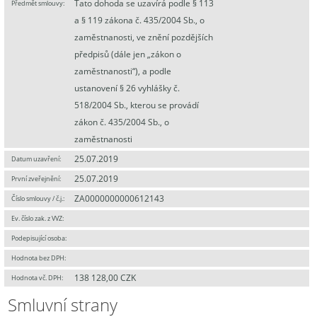
Tato dohoda se uzavírá podle § 113
Předmět smlouvy:
a § 119 zákona č. 435/2004 Sb., o
zaměstnanosti, ve znění pozdějších
předpisů (dále jen „zákon o
zaměstnanosti“), a podle
ustanovení § 26 vyhlášky č.
518/2004 Sb., kterou se provádí
zákon č. 435/2004 Sb., o
zaměstnanosti
25.07.2019
Datum uzavření:
25.07.2019
První zveřejnění:
ZA0000000000612143
Číslo smlouvy / č.j.:
Ev. číslo zak. z VVZ:
Podepisující osoba:
Hodnota bez DPH:
138 128,00 CZK
Hodnota vč. DPH:
Smluvní strany