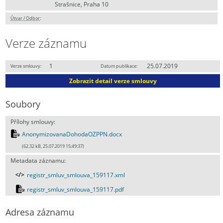
Strašnice, Praha 10
Útvar / Odbor
:
Verze záznamu
1
25.07.2019
Verze smlouvy:
Datum publikace:
Zobrazit detail verze smlouvy
Soubory
Přílohy smlouvy:
AnonymizovanaDohodaOZPPN.docx
(62.32 kB, 25.07.2019 15:49:37)
Metadata záznamu:
registr_smluv_smlouva_159117.xml
registr_smluv_smlouva_159117.pdf
Adresa záznamu