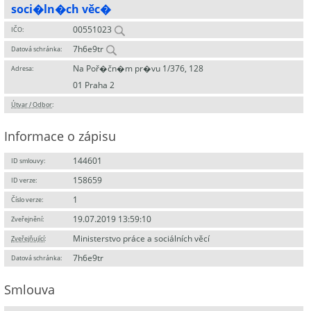
soci�ln�ch věc�
00551023
IČO:
7h6e9tr
Datová schránka:
Na Poř�čn�m pr�vu 1/376, 128
Adresa:
01 Praha 2
Útvar / Odbor
:
Informace o zápisu
144601
ID smlouvy:
158659
ID verze:
1
Číslo verze:
19.07.2019 13:59:10
Zveřejnění:
Ministerstvo práce a sociálních věcí
Zveřejňující
:
7h6e9tr
Datová schránka:
Smlouva