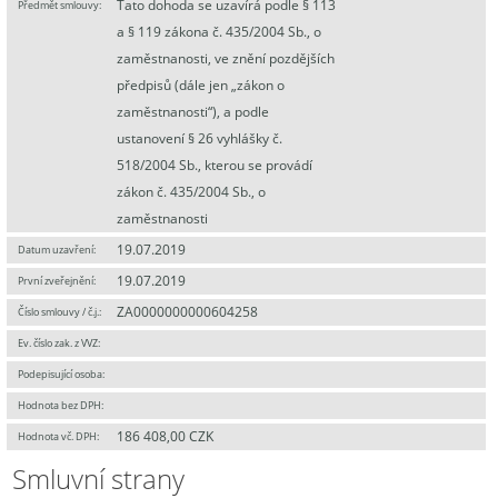
Tato dohoda se uzavírá podle § 113
Předmět smlouvy:
a § 119 zákona č. 435/2004 Sb., o
zaměstnanosti, ve znění pozdějších
předpisů (dále jen „zákon o
zaměstnanosti“), a podle
ustanovení § 26 vyhlášky č.
518/2004 Sb., kterou se provádí
zákon č. 435/2004 Sb., o
zaměstnanosti
19.07.2019
Datum uzavření:
19.07.2019
První zveřejnění:
ZA0000000000604258
Číslo smlouvy / č.j.:
Ev. číslo zak. z VVZ:
Podepisující osoba:
Hodnota bez DPH:
186 408,00 CZK
Hodnota vč. DPH:
Smluvní strany