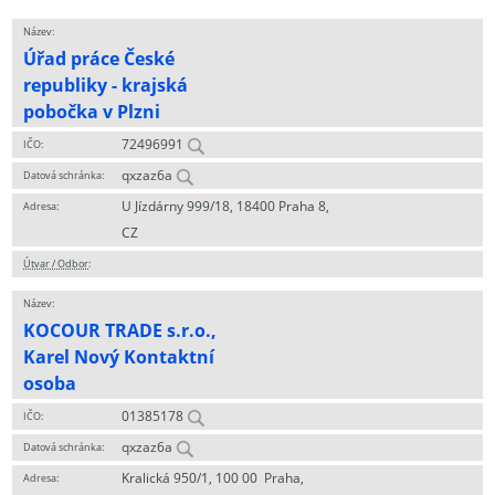
Název:
Úřad práce České
republiky - krajská
pobočka v Plzni
72496991
IČO:
qxzaz6a
Datová schránka:
U Jízdárny 999/18, 18400 Praha 8,
Adresa:
CZ
Útvar / Odbor
:
Název:
KOCOUR TRADE s.r.o.,
Karel Nový Kontaktní
osoba
01385178
IČO:
qxzaz6a
Datová schránka:
Kralická 950/1, 100 00 Praha,
Adresa: