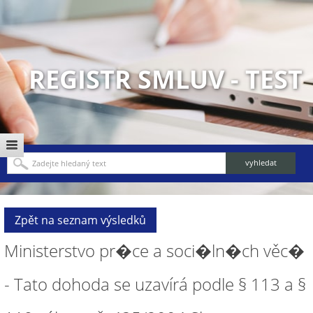
REGISTR SMLUV - TEST
Zpět na seznam výsledků
Ministerstvo pr�ce a soci�ln�ch věc�
- Tato dohoda se uzavírá podle § 113 a §