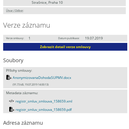
Strašnice, Praha 10
Útvar / Odbor
:
Verze záznamu
1
19.07.2019
Verze smlouvy:
Datum publikace:
Zobrazit detail verze smlouvy
Soubory
Přílohy smlouvy:
AnonymizovanaDohodaSUPMV.docx
(91.73 kB, 19.07.2019 14:00:13)
Metadata záznamu:
registr_smluv_smlouva_158659.xml
registr_smluv_smlouva_158659.pdf
Adresa záznamu