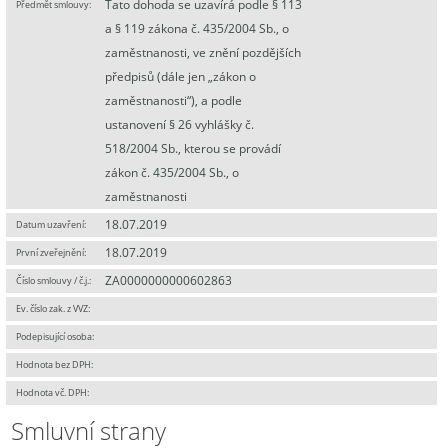
Tato dohoda se uzavírá podle § 113
Předmět smlouvy:
a § 119 zákona č. 435/2004 Sb., o
zaměstnanosti, ve znění pozdějších
předpisů (dále jen „zákon o
zaměstnanosti“), a podle
ustanovení § 26 vyhlášky č.
518/2004 Sb., kterou se provádí
zákon č. 435/2004 Sb., o
zaměstnanosti
18.07.2019
Datum uzavření:
18.07.2019
První zveřejnění:
ZA0000000000602863
Číslo smlouvy / č.j.:
Ev. číslo zak. z VVZ:
Podepisující osoba:
Hodnota bez DPH:
Hodnota vč. DPH:
Smluvní strany