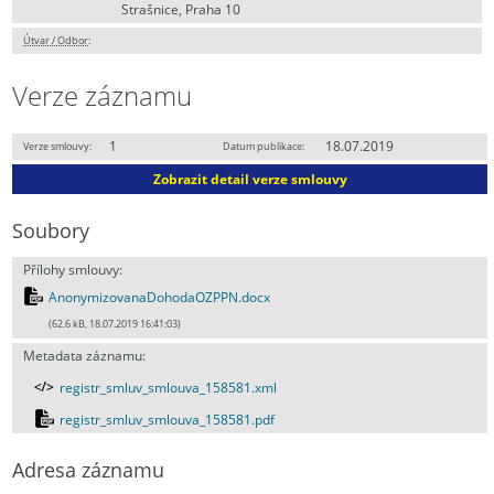
Strašnice, Praha 10
Útvar / Odbor
:
Verze záznamu
1
18.07.2019
Verze smlouvy:
Datum publikace:
Zobrazit detail verze smlouvy
Soubory
Přílohy smlouvy:
AnonymizovanaDohodaOZPPN.docx
(62.6 kB, 18.07.2019 16:41:03)
Metadata záznamu:
registr_smluv_smlouva_158581.xml
registr_smluv_smlouva_158581.pdf
Adresa záznamu