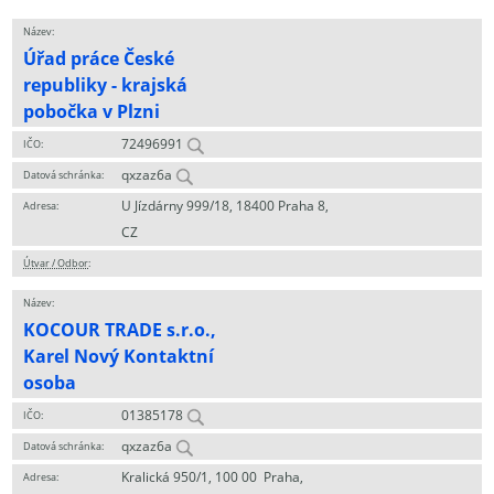
Název:
Úřad práce České
republiky - krajská
pobočka v Plzni
72496991
IČO:
qxzaz6a
Datová schránka:
U Jízdárny 999/18, 18400 Praha 8,
Adresa:
CZ
Útvar / Odbor
:
Název:
KOCOUR TRADE s.r.o.,
Karel Nový Kontaktní
osoba
01385178
IČO:
qxzaz6a
Datová schránka:
Kralická 950/1, 100 00 Praha,
Adresa: