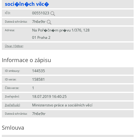
soci�ln�ch věc�
00551023
IČO:
7h6e9tr
Datová schránka:
Na Poř�čn�m pr�vu 1/376, 128
Adresa:
01 Praha 2
Útvar / Odbor
:
Informace o zápisu
144535
ID smlouvy:
158581
ID verze:
1
Číslo verze:
18.07.2019 16:40:25
Zveřejnění:
Ministerstvo práce a sociálních věcí
Zveřejňující
:
7h6e9tr
Datová schránka:
Smlouva