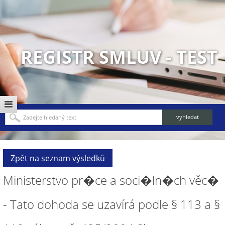
REGISTR SMLUV - TEST
Zpět na seznam výsledků
Ministerstvo pr�ce a soci�ln�ch věc�
- Tato dohoda se uzavírá podle § 113 a §