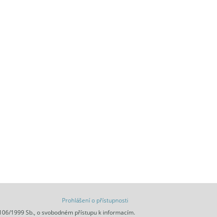
Prohlášení o přístupnosti
 106/1999 Sb., o svobodném přístupu k informacím.