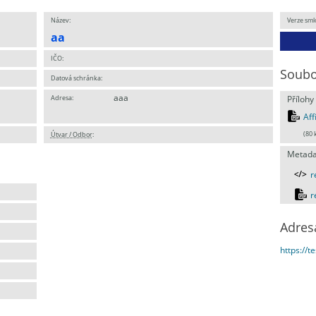
Název:
Verze sml
aa
IČO:
Soubo
Datová schránka:
aaa
Adresa:
Přílohy
Aff
Útvar / Odbor
:
(80 
Metada
r
r
Adres
https://t