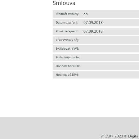
Smlouva
aa
Předmět smlouvy:
07.09.2018
Datum uzavření:
07.09.2018
První zveřejnění:
Číslo smlouvy / č.j.:
Ev. číslo zak. z VVZ:
Podepisující osoba:
Hodnota bez DPH:
Hodnota vč. DPH:
v1.7.0 • 2023 © Digit