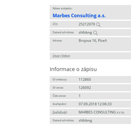
Název subjektu:
Marbes Consulting a.s.
25212079
IČO:
sh6dvvg
Datová schránka:
Brojova 16, Plzeň
Adresa:
Útvar / Odbor
:
Informace o zápisu
112860
ID smlouvy:
126092
ID verze:
1
Číslo verze:
07.09.2018 12:06:33
Zveřejnění:
MARBES CONSULTING s.r.o.
Zveřejňující
:
sh6dvvg
Datová schránka: