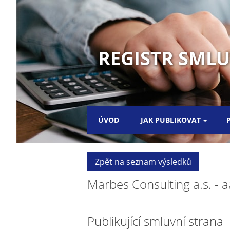
REGISTR SMLUV
ÚVOD
JAK PUBLIKOVAT
Zpět na seznam výsledků
Marbes Consulting a.s. - a
Publikující smluvní strana