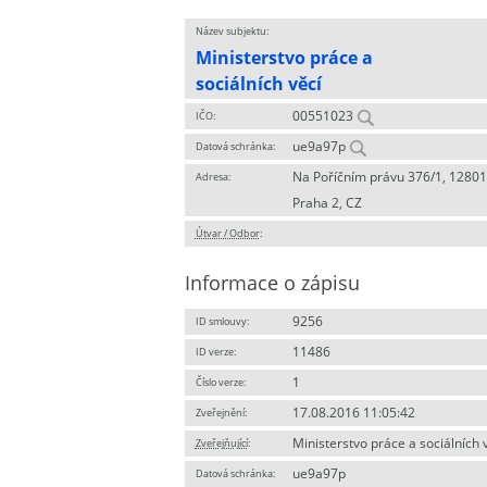
Název subjektu:
Ministerstvo práce a
sociálních věcí
00551023
IČO:
ue9a97p
Datová schránka:
Na Poříčním právu 376/1, 12801
Adresa:
Praha 2, CZ
Útvar / Odbor
:
Informace o zápisu
9256
ID smlouvy:
11486
ID verze:
1
Číslo verze:
17.08.2016 11:05:42
Zveřejnění:
Ministerstvo práce a sociálních 
Zveřejňující
:
ue9a97p
Datová schránka: