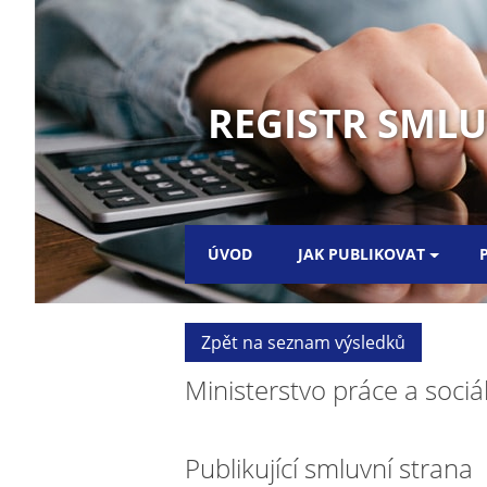
REGISTR SMLUV
ÚVOD
JAK PUBLIKOVAT
Zpět na seznam výsledků
Ministerstvo práce a sociál
Publikující smluvní strana