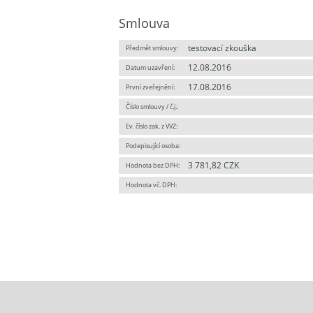
Smlouva
testovací zkouška
Předmět smlouvy:
12.08.2016
Datum uzavření:
17.08.2016
První zveřejnění:
Číslo smlouvy / č.j.:
Ev. číslo zak. z VVZ:
Podepisující osoba:
3 781,82 CZK
Hodnota bez DPH:
Hodnota vč. DPH: