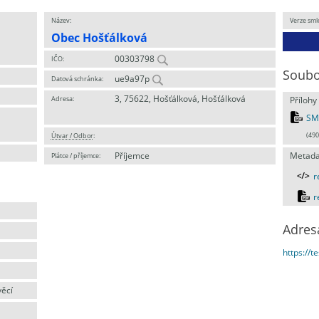
Název:
Verze sml
Obec Hošťálková
00303798
IČO:
Soubo
ue9a97p
Datová schránka:
3, 75622, Hošťálková, Hošťálková
Adresa:
Přílohy
SM
Útvar / Odbor
:
(490
Příjemce
Metada
Plátce / příjemce:
r
r
Adres
https://t
věcí