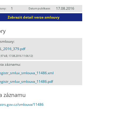
1
17.08.2016
ouvy:
Datum publikace:
Zobrazit detail verze smlouvy
ry
 smlouvy:
L_2016_379.pdf
.97 kB, 17.08.2016 11:06:12)
ta záznamu:
egistr_smluv_smlouva_11486.xml
egistr_smluv_smlouva_11486.pdf
a záznamu
estrs.gov.cz/smlouva/11486